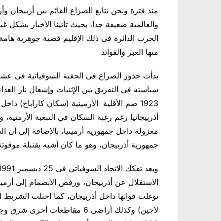
منذ فترة ونحن نتابع الصراع القائم بين أزبيجان وأر
والعالمية ضعيفة جدا، بحيث تأتينا الأخبار بشكل
الحرب الدائرة فى ذلك الإقليم قضية جوهرية هامة،
منها العبر والفوائد
بدأت جذور الصراع في الحقبة السوفياتية في عش
سياسته في التفريق بين الإثنيات وإشعال نار العدا
1923 ضم الأقلية الأرمينية (سكان كاراباخ) داخ
أذربيجانيا رغم رغبة السكان في التبعية الأرمنية، و
معزولة داخل جمهورية أرمينيا، بالإضافة إلى أن ا
جمهورية أذربيجان، وهو ما كان أشبه بقنبلة موقوتة
الاستقلال عن أذربيجان، ورفض الانضمام إلى أرمينيا
توغلت قواتها داخل أذربيجان، كما احتلت الشريط ا