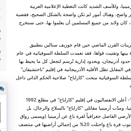
مينيا، وللأسف الشديد كانت التغطية الإعلامية العربية
ت
 غير واضح، وهناك أمور لم تكن واضحة بالشكل الصحيح، فقضية
غ
 كان ولابد من جميع المسلمين أن يعلموا بها، حتى نستخرج
م
رينات القرن الماضي حين قام جوزيف ستالين بتطبيق
ف
ء بينها وتفتيت قواها، فقد تعمدت السلطة السوفياتية في عام
م
ل حدود أذربيجان، وبحدود إدارية تُرسم لتجعل كل ما يحيط بها
في المقابل تظل الأقلية الأذربيجانية في إقليم "ناختشيفان"
لسلطة السوفياتية منحت "كاراباخ" صلاحية الحكم الذاتي داخل
وبعد تفكك الاتحاد السوفياتي في 25 ديسمبر 1991- أعلن الانفصاليون في إقليم "كاراباخ" في مطلع 1992
، ومدّت أرمينيا مقاتلي "كاراباخ" بالسلاح والرجال، بل
لأرضي الفاصل جغرافياً لقرة باغ عن أرمينيا (ويسمى رواق
لاجين) وكذلك أراضي 6 مقاطعات أخرى شرق وجنوب قرة باغ واحتلت 20% من إجمالي أراضيها في منتصف