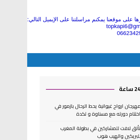
 على موقعنا يمكنم مراسلتنا على الإيميل التالي:
topkapi6@gm
0662342
2 ساعة
هرجان ارواح غيوانية يحط الرحال بازمور في
ختتام دورته مع مسناوة و تكدة
ألق لافت للمشاركين في بطولة المغرب
لبريكين والهيب هوب