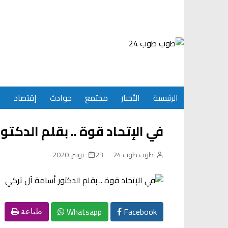
Ski
t
conten
الرئيسية
الأخبار
مجتمع
حوادث
إقتصاد
س
في الإتحاد قوة .. بقلم الدكتو
طوب طوب 24
23 نونبر، 2020
Whatsapp
Facebook
طباعة