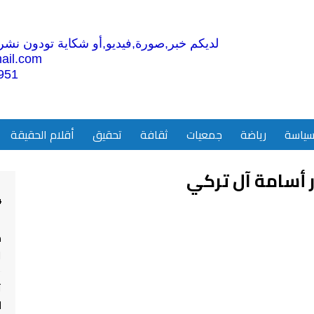
لديكم خبر,صورة,فيديو,أو شكاية تودون نشرها
ail.com
951
ياسة
رياضة
جمعيات
ثقافة
تحقيق
أقلام الحقيقة
ر أسامة آل تركي‎
4
م
ا
ت
ل