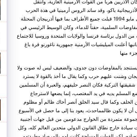
ان الأذريين هرباً من القوات الأرمينية الغازية، وانتقل
ذربيجانية باكو، وقد ساند الروس أرمينيا في هذة الحرب
كثيراً مما سهل من النصر الذي حققه الأرمن، وفي مايو 1994 قبلت جميع الأطراف بما فيها أذربيجان المحتلة
المفاوضات السلمية، حقناً للدماء، وكان الوسيط الرئيسي في
من الدول برئاسة فرنسا والولايات المتحدة وروسيا للاجتماع
ها أعلنت الميليشيات الأرمنية جمهورية ناغورنو قرة باغ
جزء منها
 يستنجد بالمفاوضات دون جدوى، والضعيف ليس له صوت ولا
يجان وشنت عليهم حرب وكما يقال ما أخذ بالقوة لا يسترد
ع شقيقتها التركية فكان النصر حليفهم، والعبرة أن المسلمين
ضع المسلم يديه في يد المغتصب، إنما يضعها لاسترجاع
ن الخلف وكما قال سيد الخلق أنصر أخاك ظالم أو مظلوم
 أن لا يكون ظالم
ماحدث، يعود بنا إلى ما حصل في الأسبوع
جموعة متمردة من الخوارج مدعومين من قبل جهات أجنبية
ت سيادة خارج نطاق القانون الدولي متحدين العالم كله، وكل
اده، لكن القوات المسلحة كانت لهم بالمرصاد وطردتهم