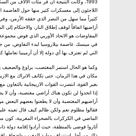
1993، وكانت النتيجة أن فر مئات الآلاف من السك
اللاجئون إلى معسكرات كثير منها حول العاصمة الأ
أراضيها اتفاقاً لوقف إطلاق النار، والاحتكام إلى 
المفاوضات هو الاتحاد الأوربي الذي فوض مجموعة 
في مينسك عاصمة بيلاروسيا لبدء التفاوض، من جانب
التي لم تعترف بها أي دولة إلا أن أرمينيا تعاملها ك
وكما هو الحال استمر المغتصب، يراوغ والضعيف
مكان في هذا الزمان، حتى تكاتف الاتراك مع الازب
بغير القوة، انتصرت القوات الازبيجانية بالتعاون م
إذا اتحدوا لن تكون هناك أراضي مغتصبة، وأن لا ي
أراضيهم المغتصبة وأن لا يطعنوا بعضهم البعض م
فقالوا مظلوم نعم ولكن ظالم كيف قال تعينه على
الماضي في الكركرات بالصحراء المغربية، كون م
أثاروا فوضى بالمنطقة، حيث أرادوا إقامة دولة ذا
ذلك من أجل استنزاف موارد المغرب وإضعاف اقتص