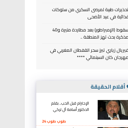
حذيرات طبية لمرضى السكري من سلوكات
ذائية في عيد الأضحى
سقوط (الإمبراطور) بعد مطاردة متيرة و40
ذكرة بحث تهز المنطقة ..
يريال زياري تبرز سحر القفطان المغربي في
هرجان كان السينمائي ****
أقلام الحقيقة
الإحترام قبل الحب.. بقلم
الدكتور أسامة آل تركي
طوب طوب 24