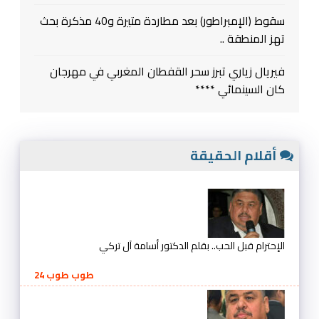
سقوط (الإمبراطور) بعد مطاردة متيرة و40 مذكرة بحث
تهز المنطقة ..
فيريال زياري تبرز سحر القفطان المغربي في مهرجان
كان السينمائي ****
أقلام الحقيقة
الإحترام قبل الحب.. بقلم الدكتور أسامة آل تركي
طوب طوب 24