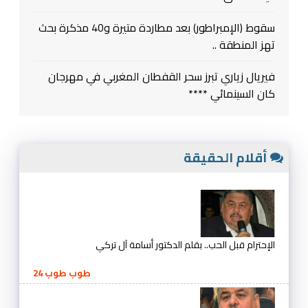
سقوط (الإمبراطور) بعد مطاردة متيرة و40 مذكرة بحث
تهز المنطقة ..
فيريال زياري تبرز سحر القفطان المغربي في مهرجان
كان السينمائي ****
أقلام الحقيقة
الإحترام قبل الحب.. بقلم الدكتور أسامة آل تركي
طوب طوب 24