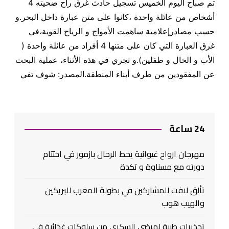
تم صباح اليوم الخميس تسجيل حادث غرق راح ضحيته 4
أشخاص من عائلة واحدة ،كانوا على متن عبارة داخل البحر
.
و
حسب مص
ادرإعلامية
ساهمت الأمواج و الرياح القوية،في
غرق العبارة التي كان على متنها 4 أفراد من عائلة واحدة (
الأب و الخال و طفلين
).
و تجري في هذه الأثناء، عملية البحث
عن المفقودين من طرف أبناء المنطقة.المصدر: شوف تفي
24 ساعة
مهرجان ارواح غيوانية يحط الرحال بازمور في اختتام
دورته مع مسناوة و تكدة
تألق لافت للمشاركين في بطولة المغرب للبريكين
والهيب هوب
تحذيرات طبية لمرضى السكري من سلوكات غذائية في