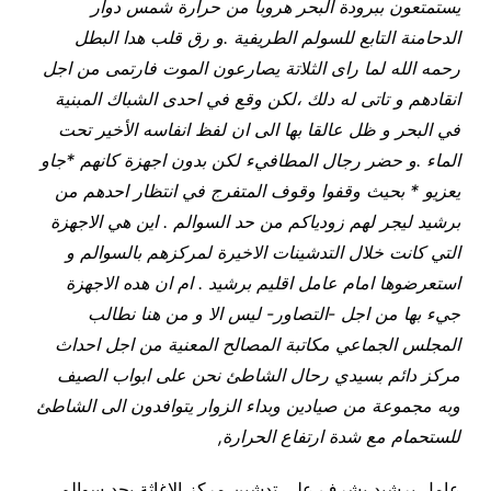
يستمتعون ببرودة البحر هروبا من حرارة شمس دوار
الدحامنة التابع للسولم الطريفية .و رق قلب هدا البطل
رحمه الله لما راى الثلاتة يصارعون الموت فارتمى من اجل
انقادهم و تاتى له دلك ،لكن وقع في احدى الشباك المبنية
في البحر و ظل عالقا بها الى ان لفظ انفاسه الأخير تحت
الماء .و حضر رجال المطافيء لكن بدون اجهزة كانهم *جاو
يعزيو * بحيث وقفوا وقوف المتفرج في انتظار احدهم من
برشيد ليجر لهم زودياكم من حد السوالم . اين هي الاجهزة
التي كانت خلال التدشينات الاخيرة لمركزهم بالسوالم و
استعرضوها امام عامل اقليم برشيد . ام ان هده الاجهزة
جيء بها من اجل -التصاور- ليس الا و من هنا نطالب
المجلس الجماعي مكاتبة المصالح المعنية من اجل احداث
مركز دائم بسيدي رحال الشاطئ نحن على ابواب الصيف
وبه مجموعة من صيادين وبداء الزوار يتوافدون الى الشاطئ
للستحمام مع شدة ارتفاع الحرارة,
عامل برشيد يشرف على تدشين مركز الإغاثة بحد سوالم