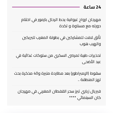
24 ساعة
مهرجان ارواح غيوانية يحط الرحال بازمور في اختتام
دورته مع مسناوة و تكدة
تألق لافت للمشاركين في بطولة المغرب للبريكين
والهيب هوب
تحذيرات طبية لمرضى السكري من سلوكات غذائية في
عيد الأضحى
سقوط (الإمبراطور) بعد مطاردة متيرة و40 مذكرة بحث
تهز المنطقة ..
فيريال زياري تبرز سحر القفطان المغربي في مهرجان
كان السينمائي ****