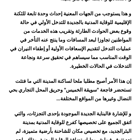
و هذا يستوجب من الجهات المعنية إحداث وحدة تابعة للثكنة
الإقليمية للوقاية المدنية بالجديدة للتدخل الأولي في حالة
وقوع بعض الحوادث الطارئة وتقريب هذه الخدمات من
المواطنين تجاوزا لبعد المسافات وما ينتج عنه التأخر في
عمليات التدخل لتقديم الإسعافات الأولية أو إطفاء النيران في
الوقت المناسب مما سيساهم في تحقيق سرعة ونجاعة
التدخلات في الحالات الخطيرة
.
إن هذا الأمر أصبح مطلبا ملحا لساكنة المدينة التي ما فتئت
تستحضر فاجعة "سويقة الخميس" وحريق المحل التجاري بحي
النضال وغيرها من المواقع المختلفة
…
و للإشارة فالبناية الجديدة الموجودة بإحدى التجزئات، والتي
اتفق الجميع على تخصيصها كفرع للوقاية المدنية بمدينة
البئرالجديد، مع تخصيص مكان للشاحنة بأرضية متميزة، لم
تعد تتوفر فيها شروط استضافة الوقاية المدنية، وذلك راجع