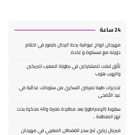
24 ساعة
مهرجان ارواح غيوانية يحط الرحال بازمور في اختتام
دورته مع مسناوة و تكدة
تألق لافت للمشاركين في بطولة المغرب للبريكين
والهيب هوب
تحذيرات طبية لمرضى السكري من سلوكات غذائية في
عيد الأضحى
سقوط (الإمبراطور) بعد مطاردة متيرة و40 مذكرة بحث
تهز المنطقة ..
فيريال زياري تبرز سحر القفطان المغربي في مهرجان