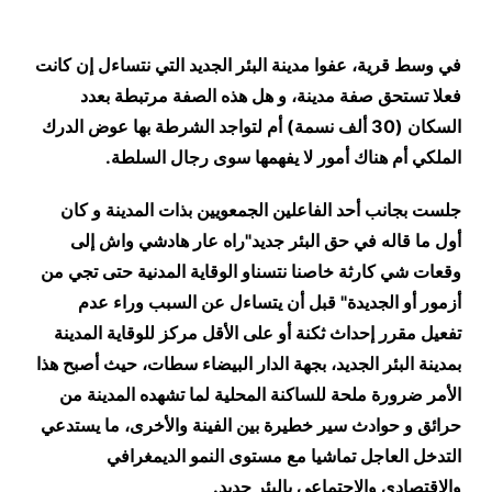
في وسط قرية، عفوا مدينة البئر الجديد التي نتساءل إن كانت
فعلا تستحق صفة مدينة، و هل هذه الصفة مرتبطة بعدد
السكان (30 ألف نسمة) أم لتواجد الشرطة بها عوض الدرك
الملكي أم هناك أمور لا يفهمها سوى رجال السلطة
.
جلست بجانب أحد الفاعلين الجمعويين بذات المدينة و كان
أول ما قاله في حق البئر جديد
"
راه عار هادشي واش إلى
وقعات شي كارثة خاصنا نتسناو الوقاية المدنية حتى تجي من
أزمور أو الجديدة
" قبل أن يتساءل عن السبب وراء عدم
تفعيل
مقرر إحداث ثكنة أو على الأقل مركز للوقاية المدينة
بمدينة البئر الجديد، بجهة الدار البيضاء سطات، حيث أصبح هذا
الأمر ضرورة ملحة للساكنة المحلية لما تشهده المدينة من
حرائق و حوادث سير خطيرة بين الفينة والأخرى، ما يستدعي
التدخل العاجل تماشيا مع مستوى النمو الديمغرافي
والاقتصادي والاجتماعي بالبئر جديد
.