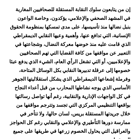
إن من يتابعون سلوك النقابة المستقلة للصحافيين المغاربة
في المشهد الصحفي والإعلامي، يؤكدون، وخاصة الواعون
بنبل نضالها منذ تأسيسها، على مدى تمسكها بمنظومة الحقوق
الإنسانية، التي تدافع عنها، وأهمية وعيها النقابي الديمقراطي
الذي قامت عليه منذ خوضها معركة النضال، وشجاعتها في
التعبير عن مواقفها من كافة القضايا التي تهم الصحافيين
والإعلاميين، أو التي تشغل الرأي العام، الشيء الذي يدفع عبثا
خصومها إلى عرقلة تدبيرها النقابي بكل الوسائل المتاحة،
وفرملة إشعاعها الديمقراطي الذي يشكل استقلاليتها الجوهر
الأساسي الذي يوجه نشاطها المحارب من قبل أعداء النجاح
في كل الواجهات الإدارية والنقابية، رغم أنها تواصل رسالتها
بواقعها التنظيمي المركزي التي تجسد وتترجم مواقفها من
خلال جريدتها المستقلة بريس، لسان حالها، ولا تتأخر في
ممارسة دورها التأطيري والإعلامي والنقابي رغم كل الحواجز
والعراقيل التي يحاول الخصوم زرعها في طريقها على جميع