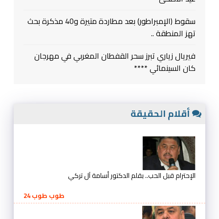
سقوط (الإمبراطور) بعد مطاردة متيرة و40 مذكرة بحث
تهز المنطقة ..
فيريال زياري تبرز سحر القفطان المغربي في مهرجان
كان السينمائي ****
أقلام الحقيقة
الإحترام قبل الحب.. بقلم الدكتور أسامة آل تركي
طوب طوب 24