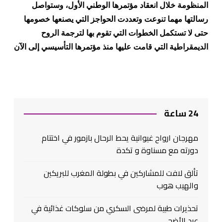
المنظومة خلال انعقاد مؤتمرها الوطني الأول، وستواصل
رسالتها مهما تنوعت وتعددت الحواجز التي يصنعها خصومها
حتى لا تستكمل الخطوات التي تقوم بها لترجمة الروح
الديمقراطية التي قامت عليها منذ مؤتمرها التأسيسي إلى الآن
24 ساعة
مهرجان ارواح غيوانية يحط الرحال بازمور في اختتام
دورته مع مسناوة و تكدة
تألق لافت للمشاركين في بطولة المغرب للبريكين
والهيب هوب
تحذيرات طبية لمرضى السكري من سلوكات غذائية في
عيد الأضحى