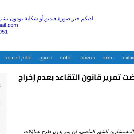
لديكم خبر,صورة,فيديو,أو شكاية تودون نشرها
ail.com
951
ياسة
رياضة
جمعيات
ثقافة
تحقيق
أقلام الحقيقة
ت تمرير قانون التقاعد بعدم إخراج
4
م
ا
ت
ل
س المستشارين الشهر الماضي، لن يمر بدون طرح تساؤلات