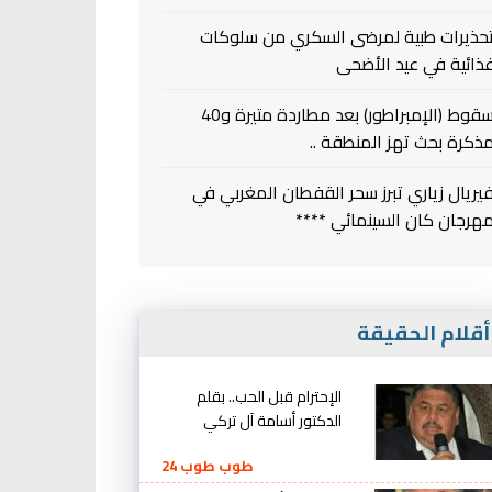
حذيرات طبية لمرضى السكري من سلوكات
ذائية في عيد الأضحى
سقوط (الإمبراطور) بعد مطاردة متيرة و40
ذكرة بحث تهز المنطقة ..
يريال زياري تبرز سحر القفطان المغربي في
هرجان كان السينمائي ****
قلام الحقيقة
الإحترام قبل الحب.. بقلم
الدكتور أسامة آل تركي
طوب طوب 24