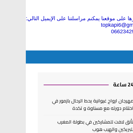
 على موقعنا يمكنم مراسلتنا على الإيميل التالي:
topkapi6@gm
0662342
2 ساعة
هرجان ارواح غيوانية يحط الرحال بازمور في
ختتام دورته مع مسناوة و تكدة
ألق لافت للمشاركين في بطولة المغرب
لبريكين والهيب هوب