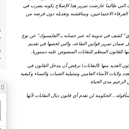
ات التي طالما عارضت تمرير هذا الإصلاح بكونه يضرب في
ت
 الفرقاء الاجتماعيين، ومناقشته وتعديله دون فرضه من
غ
" كشف في تدوينة له عبر حسابه بـ"الفايسبوك" عن نوع
م
ل ضمان تمرير قوانين التقاعد، والتي لخصها في تقديم
ف
مها للقانون المنظم للنقابات المنصوص عليه دستوريا
.
م
ن العديد منها (النقابات) ترفض أن يتدخل القانون في
دد ولايات الأمناء العامين وتمثيلية الشباب والنساء وكيفية
 الزعيم مدى الحياة
.
أ
أقوله… الحكومة لن تقدم أي قانون ديال النقابات لأنها