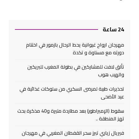
24 ساعة
مهرجان ارواح غيوانية يحط الرحال بازمور في اختتام
دورته مع مسناوة و تكدة
تألق لافت للمشاركين في بطولة المغرب للبريكين
والهيب هوب
تحذيرات طبية لمرضى السكري من سلوكات غذائية في
عيد الأضحى
سقوط (الإمبراطور) بعد مطاردة متيرة و40 مذكرة بحث
تهز المنطقة ..
فيريال زياري تبرز سحر القفطان المغربي في مهرجان