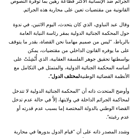
الجرائم ضد الإنسانية الأكثر فظاعة رهين بما توفرة النصوص
القانونية من مقتضيات تعين على محاربة هذه الجرائم
.
وقال عبد النباوي، الذي كان يتحدث، اليوم الاثنين، في ندوة
حول المحكمة الجنائية الدولية بمقر رئاسة النيابة العامة
بالرباط، “ليس من صميم مهامنا نحن القضاة، بقدر ما يتوقف
على ما يوفره القانون الداخلي من مقتضيات، يمكن
بواسطتها تحقيق جوهر الفلسفة العقابية، الذي أُنْشِئَتْ على
أساسه المحكمة الجنائية الدولية، والمتمثل في التكامل مع
الأنظمة القضائية الوطنية
لمختلف الدول
”.
وأوضح المتحدث ذاته أن “المحكمة الجنائية الدولية لا تتدخل
لمحاكمة الجرائم الداخلة في ولايتها، إلاَّ في حالة عدم تدخل
القضاء الوطني بالدولة المختصة إما بسبب عدم قدرته أو
عدم رغبته
”.
وشدد المصدر ذاته على أن “قيام الدول بدورها في محاربة