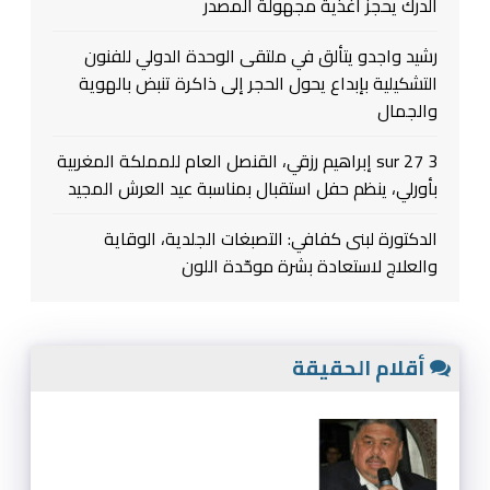
الدرك يحجز أغذية مجهولة المصدر
رشيد واجدو يتألق في ملتقى الوحدة الدولي للفنون
التشكيلية بإبداع يحول الحجر إلى ذاكرة تنبض بالهوية
والجمال
3 sur 27 إبراهيم رزقي، القنصل العام للمملكة المغربية
بأورلي، ينظم حفل استقبال بمناسبة عيد العرش المجيد
الدكتورة لبنى كفافي: التصبغات الجلدية، الوقاية
والعلاج لاستعادة بشرة موحّدة اللون
أقلام الحقيقة