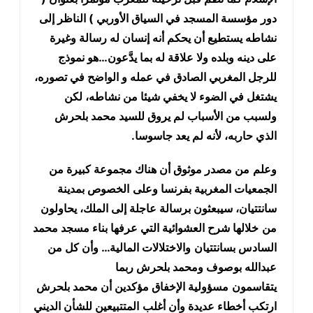
دور مؤسسة المسجد في السياق الأوربي ) الناظر إلى
نشاطه يستطيع أن يحكم أنه إنسان له رسالة وغيرة
على دينه وبلده ولا علاقة له بما يدَّعون…هو نموذج
للرجل المغربي الصادق في عمله و الواضح في تصوره،
يشتغل في الضوء لا يخفي شيئا من نشاطه، لكن
ولسبب من الأسباب لم يروق للسيد محمد بلحرش
الذي حاربه، لأنه لم يعد جاسوسا.
وعلم
من مصدر موثوق أن هناك مجموعة كبيرة من
الجمعيات المغربية بفرنسا وعلى
الخصوص بمدينة
سانتتيان، سيبعثون برسالة عاجلة إلى الملك، يحاولون
من
خلالها شرح العشوائية التي عرفها بناء مسجد محمد
السادس بسانتتيان
والاختلالات المالية… وأن كل من
عبدالله بوصوف ومحمد بلحرش ربما
يتقاسمون
مسؤولية الإخفاق مؤكدين أن محمد بلحرش
ارتكب أخطاء عديدة وأن أغلب
المتتبيعين للشأن الديني