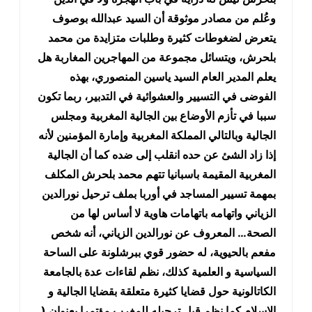
وعُلم من مصادر موثوقة أن السيد عبدالله بوصوف
يتعرض لضغوطات كثيرة وطلبات متزايدة من محمد
بلحرش، ويتسائل مجموعة من المهاجرين المغاربة هل
يعلم المدير العام السيد ياسين المنصوري، بهذه
الفوضى في التسيير والعشوائية في التدبير، ربما تكون
سببا في تأزم الأوضاع بين الجالية المغربية ومجلس
الجالية وبالتالي المملكة المغربية وإمارة المؤمنين لأنه
إذا زاد الشئ عن حده انقلب إلى ضده كما أن الجالية
المغربية المقيمة باسبانيا تتهم محمد بلحرش المكلف
بمهمة تسيير المساجد في أوربا بملف ترحيل نورالدين
الزياني واتهامه باتهامات هاوية لا أساس لها من
الصحة… المعروف عن نورالدين الزياني، أنه شخص
مفعم بالحيوية، له حضور قوي ببرشلونة على الساحة
السياسية و العلمية كذلك، نظم لقاءات عدة بالجامعة
الكاتالونية حول قضايا كثيرة متعلقة بقضايا الجالية و
الإسلام كما نظم قبل ترحيله للمغرب مؤتمرا بعنوان (