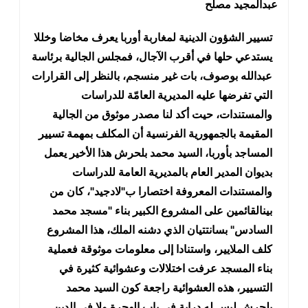
عبدالمجيد مصلح
تسيير الشؤون الدينية لمغاربة أوربا يعرف مخاضا وخللا
يستدعي حلها في أقرب الآجال، فمجلس الجالية برئاسة
عبدالله بوصوف، بات غير منسجم، بالنظر إلى القرارات
التي تفرضها عليه المديرية العامّة للدراسات
والمستندات، حيت أكد لنا مصدر موثوق من الجالية
المقيمة بالجمهورية الفرنسية أن المكلف بمهمة تسيير
المساجد بأوربا، السيد محمد بلحرش هذا الأخير يعمل
بديوان المدير العام بالمديرية العامة للدراسات
والمستندات المعروفة اختصارا ب"لادجيد"، كان من
بينالقائمين على المشروع الكبير بناء "مسجد محمد
السادس" بسانتتيان الذي دشنه الملك، هذا المشروع
كلف الملايير، واستنادا إلى معلومات موثوقة فعملية
بناء المسجد عرفت اختلالات وعشوائية كثيرة في
التسيير، هذه العشوائية راجعة كون السيد محمد
بلحرش ليس له دراية في باب الهجرة ولا في الدين