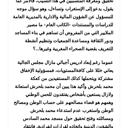
تحقيق
ومعرفة المتسببين في هذا التسيب، فالأمر كما
يقول، يدعو إلى الإستغراب
وتساءل، وهو سؤال موجه
للمسؤول عن الشؤون المالية والادارية بالمديرية
العامة
للدراسات والمستندات -الكاتب العام- ما مصير
الملايير التي من
المفروض أن تساهم في بناء المساجد
ودور الثقافة ومساعدة الجمعيات وتنظيم
أنشطة
للتعريف بقضية الصحراء المغربية وغيرها…؟
عموما
رغم إبعاد ادريس أجبالي مازال مجلس الجالية
يعاني خللا على كافةالمستويات، فمسؤولية الإخفاق
مشتركة ويتحملها كذلك المستفيدين من كعكة
محمد
بلحرش وأكيد هذا يبين أن محمد بلحرش استعانة
ولازال يستعين بأشخاص يفتقدون
للحس الوطني
وهمهم هو قضاء مصالحهم على حساب الوطن ومصالح
الوطن واستغرب
عدم استدعاء محمد بلحرش
ومسائلته وفتح تحقيق حول مسجد محمد السادس
والشؤون
الدينية واتخاذه لقرارات انفرادية، فانتقاد