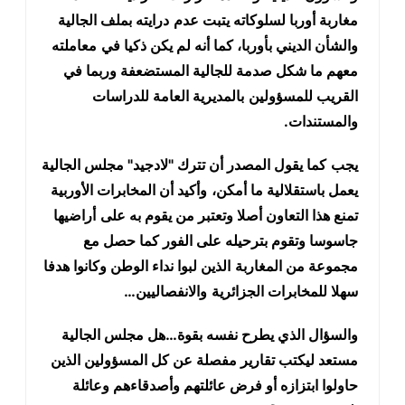
مغاربة أوربا لسلوكاته يتبت عدم
درايته بملف الجالية
والشأن الديني بأوربا، كما أنه لم يكن ذكيا في
معاملته
معهم ما شكل صدمة للجالية المستضعفة وربما في
القريب للمسؤولين
بالمديرية العامة للدراسات
والمستندات
.
يجب
كما يقول المصدر أن تترك "لادجيد" مجلس الجالية
يعمل باستقلالية ما أمكن،
وأكيد أن المخابرات الأوربية
تمنع هذا التعاون أصلا وتعتبر من يقوم به على
أراضيها
جاسوسا وتقوم بترحيله على الفور كما حصل مع
مجموعة من المغاربة
الذين لبوا نداء الوطن وكانوا هدفا
سهلا للمخابرات الجزائرية
والانفصاليين
…
والسؤال الذي يطرح نفسه بقوة…هل مجلس الجالية
مستعد ليكتب تقارير مفصلة عن كل المسؤولين الذين
حاولوا ابتزازه أو فرض عائلتهم وأصدقاءهم وعائلة