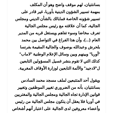
بسانتتيان، لهم موقف واضح وهو أن المكلف
بمهمة
تسيير الشؤون الدينية بأوربا، غير قادر على
تسيير شؤونه الخاصة فمابالك
بالشأن الديني ومجلس
الجالية، كما أن علاقته مع رئيس مجلس الجالية
تعرف
مخاضا وسوء تفاهم ويستغل قربه من المدير
العام (…)، وأن هذا الفراغ في
التواصل بين محمد
بلحرش وعبدالله بوصوف والجالية المقيمة بفرنسا
"أوربا
"
وبينهم وبين وسائل الإعلام الوطنية "لاماب"
كذلك التي لا تقوم بنشر غسيل
المسؤولين التابعين
ل"لادجيد" والأئمة التابعين لوزارة الأوقاف المغربية
.
ويقول
أحد المتتبعين لملف مسجد محمد السادس
بسانتتيان، بأنه من الضروري تغيير
الموظفين وتغيير
قوانين الإدارة تجاه الجالية ومجلس الجالية والمغتربين
في
أوربا فلا يعقل أن يتكون مجلس الجالية من رئيس
وأعضاء معروفين لدى الجالية
على اعتبار أنهم أشخاص