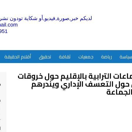
لديكم خبر,صورة,فيديو,أو شكاية تودون نشرها
ail.com
951
ياسة
رياضة
جمعيات
ثقافة
تحقيق
أقلام الحقيقة
عات الترابية بالإقليم حول خروقات
حول التعسف الإداري ويندرهم
4
الجماعة
م
ا
ت
ل