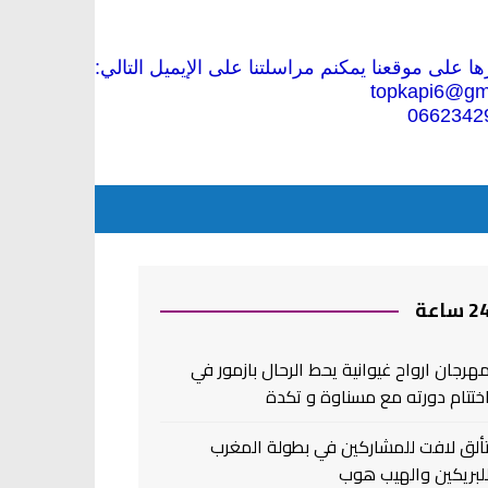
 على موقعنا يمكنم مراسلتنا على الإيميل التالي:
topkapi6@gm
0662342
2 ساعة
هرجان ارواح غيوانية يحط الرحال بازمور في
ختتام دورته مع مسناوة و تكدة
ألق لافت للمشاركين في بطولة المغرب
لبريكين والهيب هوب