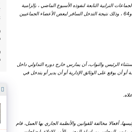
جماعات الترابية التابعة لنفوذه الأسبوع الماضي ، بإلزامية
ت
تطبيق القانون التنظيمي رقم 113.14 المادتين 65 و64 ، وذلك نتيجة التدخل السافر لبعض الأعضاء الجماعيين
غ
م
ف
م
ناء الرئيس والنواب، أن يمارس خارج دوره التداولي داخل
ة أو أن يوقع على الوثائق الإدارية أو أن يدير أو يتدخل في
أ
.
ا، أفعالا مخالفة للقوانين والأنظمة الجاري بها العمل، قام
 رئيس المجلس بمراسلة المعني بالأمر للإدلاء بإيضاحات