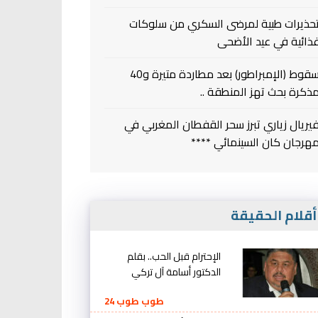
حذيرات طبية لمرضى السكري من سلوكات
ذائية في عيد الأضحى
سقوط (الإمبراطور) بعد مطاردة متيرة و40
ذكرة بحث تهز المنطقة ..
يريال زياري تبرز سحر القفطان المغربي في
هرجان كان السينمائي ****
قلام الحقيقة
الإحترام قبل الحب.. بقلم
الدكتور أسامة آل تركي
طوب طوب 24