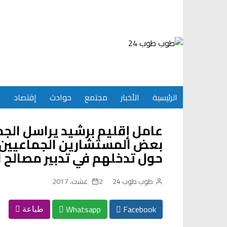
Ski
t
conten
الرئيسية
الأخبار
مجتمع
حوادث
إقتصاد
س
عامل إقليم برشيد يراسل الجما
بعض المستشارين الجماعيين 
حول تدخلهم في تدبير مصالح 
طوب طوب 24
2 غشت، 2017
Whatsapp
Facebook
طباعة