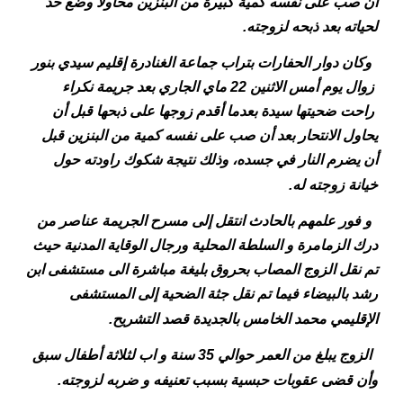
أن صب على نفسه كمية كبيرة من البنزين محاولا وضع حد
لحياته بعد ذبحه لزوجته.
وكان دوار الحفارات بتراب جماعة الغنادرة إقليم سيدي بنور
زوال يوم أمس الاثنين 22 ماي الجاري بعد جريمة نكراء
راحت ضحيتها سيدة بعدما أقدم زوجها على ذبحها قبل أن
يحاول الانتحار بعد أن صب على نفسه كمية من البنزين قبل
أن يضرم النار في جسده، وذلك نتيجة شكوك راودته حول
خيانة زوجته له.
و فور علمهم بالحادث انتقل إلى مسرح الجريمة عناصر من
درك الزمامرة و السلطة المحلية ورجال الوقاية المدنية حيث
تم نقل الزوج المصاب بحروق بليغة مباشرة الى مستشفى ابن
رشد بالبيضاء فيما تم نقل جثة الضحية إلى المستشفى
الإقليمي محمد الخامس بالجديدة قصد التشريح.
الزوج يبلغ من العمر حوالي 35 سنة و اب لثلاثة أطفال سبق
وأن قضى عقوبات حبسية بسبب تعنيفه و ضربه لزوجته.