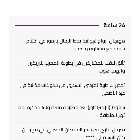
24 ساعة
مهرجان ارواح غيوانية يحط الرحال بازمور في اختتام
دورته مع مسناوة و تكدة
تألق لافت للمشاركين في بطولة المغرب للبريكين
والهيب هوب
تحذيرات طبية لمرضى السكري من سلوكات غذائية في
عيد الأضحى
سقوط (الإمبراطور) بعد مطاردة متيرة و40 مذكرة بحث
تهز المنطقة ..
فيريال زياري تبرز سحر القفطان المغربي في مهرجان
كان السينمائي ****