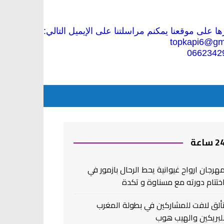
 على موقعنا يمكنم مراسلتنا على الإيميل التالي:
topkapi6@gm
0662342
2 ساعة
هرجان ارواح غيوانية يحط الرحال بازمور في
ختتام دورته مع مسناوة و تكدة
ألق لافت للمشاركين في بطولة المغرب
لبريكين والهيب هوب