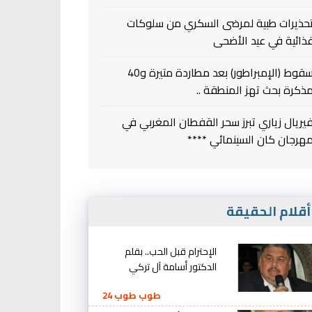
حذيرات طبية لمرضى السكري من سلوكات
ذائية في عيد الأضحى
سقوط (الإمبراطور) بعد مطاردة متيرة و40
ذكرة بحث تهز المنطقة ..
يريال زياري تبرز سحر القفطان المغربي في
هرجان كان السينمائي ****
قلام الحقيقة
الإحترام قبل الحب.. بقلم
الدكتور أسامة آل تركي
طوب طوب 24