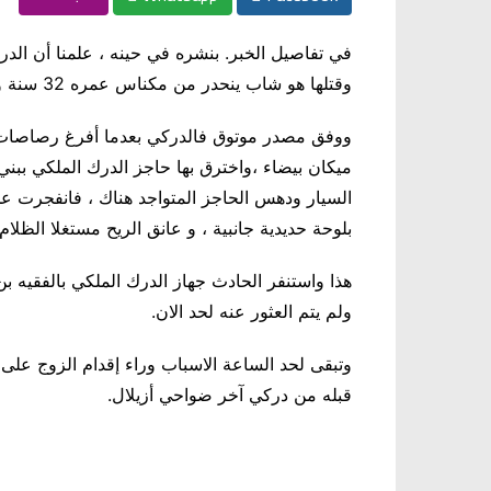
في تفاصيل الخبر. بنشره في حينه ، علمنا أن ا
وقتلها هو شاب ينحدر من مكناس عمره 32 سنة ويعمل بالمركز الترابي لدار ولد زيدوح التابع للفقيه بن صالح
ووفق مصدر موتوق فالدركي بعدما أفرغ رصاصات 
ميكان بيضاء ،واخترق بها حاجز الدرك الملكي ببني
بلوحة حديدية جانبية ، و عانق الريح مستغلا الظلا
هذا واستنفر الحادث جهاز الدرك الملكي بالفقيه ب
ولم يتم العثور عنه لحد الان
.
وتبقى لحد الساعة الاسباب وراء إقدام الزوج على 
قبله من دركي آخر ضواحي أزيلال.