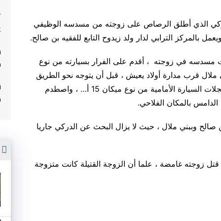
ت
لدركي الذي أطلق الرصاص على زوجته من مسدسه الوظيفي
غ
.
مسدسه في زوجته ، أقدم على الفرار بسيارته من نوع
م
 ملال قرب مدارة أولاد يعيش ، قبل أن يتوجه نحو الطريق
ف
السيار ودهس الحاجز المتواجد هناك ، فانفجرت عجلات السيارة الأمامية من نوع ميكان 15 أ… ، واصطدم
م
م الدامس بالمكان الفلاحي
.
ن صالح وببني ملال ، حيث لا يزال البحث عن الدركي جاريا
أ
قتل زوجته غامضة ، علما أن الزوجة القتيلة كانت متزوجة