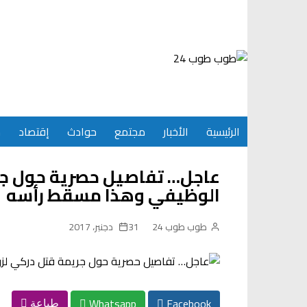
Ski
t
conten
الرئيسية
الأخبار
مجتمع
حوادث
إقتصاد
س
عاجل… تفاصيل حصرية حول ج
الوظيفي وهذا مسقط رأسه
طوب طوب 24
31 دجنبر، 2017
Whatsapp
Facebook
طباعة