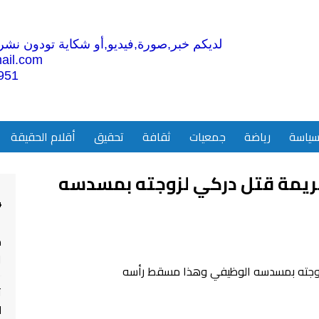
لديكم خبر,صورة,فيديو,أو شكاية تودون نشرها
ail.com
951
ياسة
رياضة
جمعيات
ثقافة
تحقيق
أقلام الحقيقة
ريمة قتل دركي لزوجته بمسدسه
4
م
ا
ت
ل