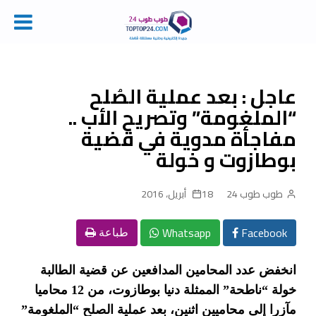
Ski
t
conten
عاجل : بعد عملية الصُلح
“الملغومة” وتصريح الأب ..
مفاجأة مدوية في قضية
بوطازوت و خولة
طوب طوب 24
18 أبريل، 2016
Whatsapp
Facebook
طباعة
انخفض عدد المحامين المدافعين عن قضية الطالبة
خولة “ناطحة” الممثلة دنيا بوطازوت، من 12 محاميا
مآزرا إلى محاميين اثنين، بعد عملية الصلح “الملغومة”