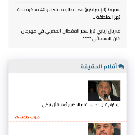
سقوط (الإمبراطور) بعد مطاردة متيرة و40 مذكرة بحث
تهز المنطقة ..
فيريال زياري تبرز سحر القفطان المغربي في مهرجان
كان السينمائي ****
أقلام الحقيقة
الإحترام قبل الحب.. بقلم الدكتور أسامة آل تركي
طوب طوب 24