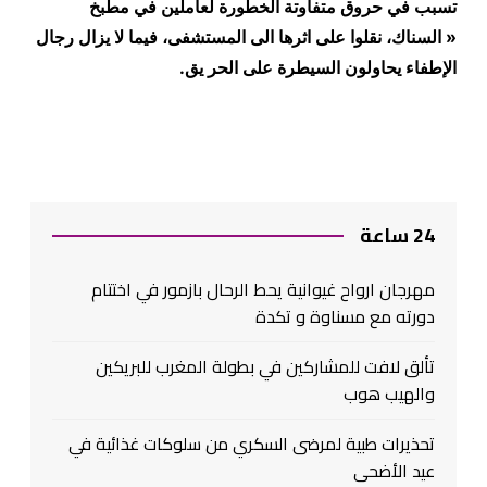
تسبب في حروق متفاوتة الخطورة لعاملين في مطبخ
« السناك، نقلوا على اثرها الى المستشفى، فيما لا يزال رجال
الإطفاء يحاولون السيطرة على الحر يق
.
24 ساعة
مهرجان ارواح غيوانية يحط الرحال بازمور في اختتام
دورته مع مسناوة و تكدة
تألق لافت للمشاركين في بطولة المغرب للبريكين
والهيب هوب
تحذيرات طبية لمرضى السكري من سلوكات غذائية في
عيد الأضحى