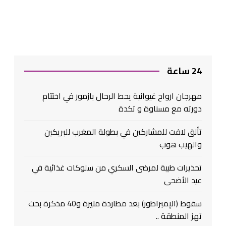
24 ساعة
مهرجان ارواح غيوانية يحط الرحال بازمور في اختتام
دورته مع مسناوة و تكدة
تألق لافت للمشاركين في بطولة المغرب للبريكين
والهيب هوب
تحذيرات طبية لمرضى السكري من سلوكات غذائية في
عيد الأضحى
سقوط (الإمبراطور) بعد مطاردة متيرة و40 مذكرة بحث
تهز المنطقة ..