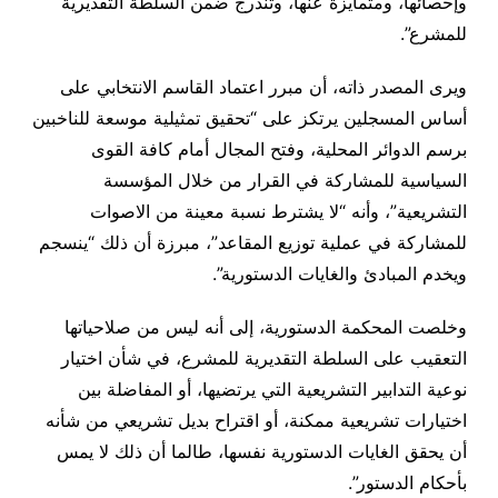
وإحصائها، ومتمايزة عنها، وتندرج ضمن السلطة التقديرية
للمشرع”.
ويرى المصدر ذاته، أن مبرر اعتماد القاسم الانتخابي على
أساس المسجلين يرتكز على “تحقيق تمثيلية موسعة للناخبين
برسم الدوائر المحلية، وفتح المجال أمام كافة القوى
السياسية للمشاركة في القرار من خلال المؤسسة
التشريعية”، وأنه “لا يشترط نسبة معينة من الاصوات
للمشاركة في عملية توزيع المقاعد”، مبرزة أن ذلك “ينسجم
ويخدم المبادئ والغايات الدستورية”.
وخلصت المحكمة الدستورية، إلى أنه ليس من صلاحياتها
التعقيب على السلطة التقديرية للمشرع، في شأن اختيار
نوعية التدابير التشريعية التي يرتضيها، أو المفاضلة بين
اختيارات تشريعية ممكنة، أو اقتراح بديل تشريعي من شأنه
أن يحقق الغايات الدستورية نفسها، طالما أن ذلك لا يمس
بأحكام الدستور”.