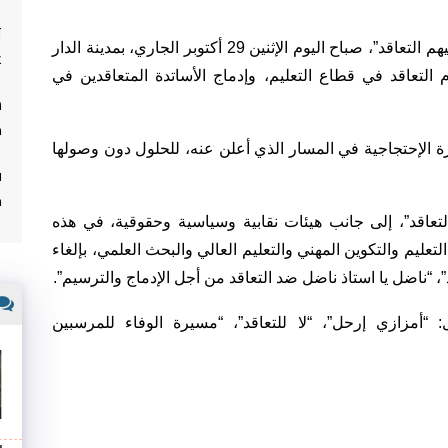
ت
نظمت “التنسيقية الوطنية للاساتذة الذين فرض عليهم التعاقد”، صباح اليوم الإثنين 29 أكتوبر الجاري، بمدينة الدار
غ
 التعاقد في قطاع التعليم، وإدماج الأساتدة المتعاقدين في
م
 الإحتجاجية في المسار الذي أعلن عنه، للحلول دون وصولها
ف
م
تعاقد”، إلى جانب هيئات نقابية وسياسية وحقوقية، في هذه
عليم والتكوين المهني والتعليم العالي والبحث العلمي، بإلغاء
، “ناضل يا استاذ ناضل ضد التعاقد من أجل الإدماج والترسيم”.
“أمزازي إرحل”، “لا للتعاقد”، “مسيرة الوفاء للمرسبين