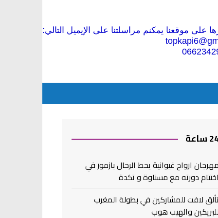
 على موقعنا يمكنم مراسلتنا على الإيميل التالي:
topkapi6@gm
0662342
2 ساعة
هرجان ارواح غيوانية يحط الرحال بازمور في
ختتام دورته مع مسناوة و تكدة
ألق لافت للمشاركين في بطولة المغرب
لبريكين والهيب هوب