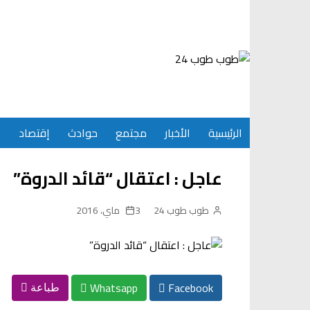
Ski
t
conten
الرئيسية
الأخبار
مجتمع
حوادث
إقتصاد
س
عاجل : اعتقال “قائد الدروة”
طوب طوب 24
3 ماي، 2016
Whatsapp
Facebook
طباعة