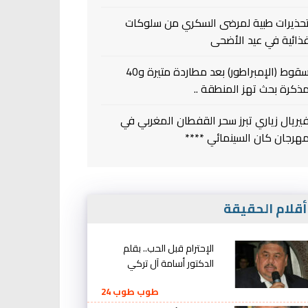
حذيرات طبية لمرضى السكري من سلوكات
ذائية في عيد الأضحى
سقوط (الإمبراطور) بعد مطاردة متيرة و40
ذكرة بحث تهز المنطقة ..
يريال زياري تبرز سحر القفطان المغربي في
هرجان كان السينمائي ****
قلام الحقيقة
الإحترام قبل الحب.. بقلم
الدكتور أسامة آل تركي
طوب طوب 24