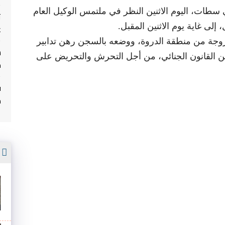
سطات، اليوم الاثنين النظر في ملتمس الوكيل العام
ت
 إلى غاية يوم الاثنين المقبل.
غ
تزوجة من منطقة الدروة، ووضعه بالسجن رهن تدابير
تقال الاحتياطي، وذلك طبقا للفصل 175 من القانون الجنائي، من أجل التحرش والتحريض على
م
ف
م
أ