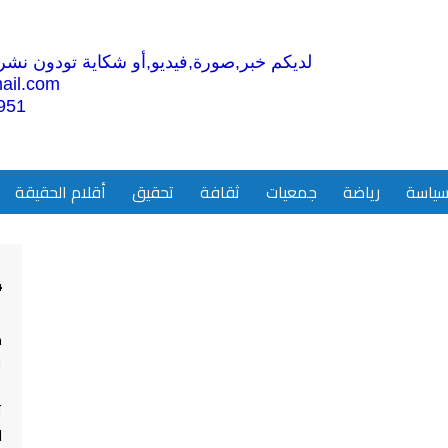
لديكم خبر,صورة,فيديو,أو شكاية تودون نشرها
ail.com
951
ياسة
رياضة
جمعيات
ثقافة
تحقيق
أقلام الحقيقة
4
م
ا
ت
ل