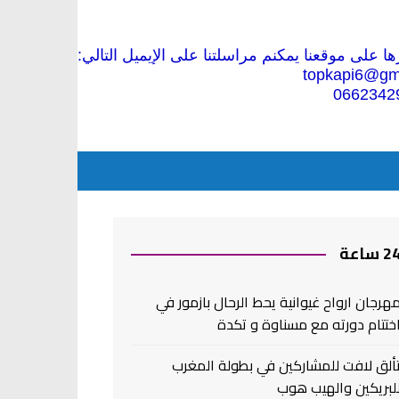
 على موقعنا يمكنم مراسلتنا على الإيميل التالي:
topkapi6@gm
0662342
2 ساعة
هرجان ارواح غيوانية يحط الرحال بازمور في
ختتام دورته مع مسناوة و تكدة
ألق لافت للمشاركين في بطولة المغرب
لبريكين والهيب هوب