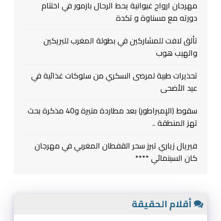
مهرجان ارواح غيوانية يحط الرحال بازمور في اختتام
دورته مع مسناوة و تكدة
تألق لافت للمشاركين في بطولة المغرب للبريكين
والهيب هوب
تحذيرات طبية لمرضى السكري من سلوكات غذائية في
عيد الأضحى
سقوط (الإمبراطور) بعد مطاردة متيرة و40 مذكرة بحث
تهز المنطقة ..
فيريال زياري تبرز سحر القفطان المغربي في مهرجان
كان السينمائي ****
أقلام الحقيقة