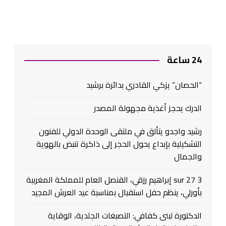
24 ساعة
“الحصان” يزكي القادري بدائرة برشيد
الدرك يحجز أغذية مجهولة المصدر
رشيد واجدو يتألق في ملتقى الوحدة الدولي للفنون
التشكيلية بإبداع يحول الحجر إلى ذاكرة تنبض بالهوية
والجمال
3 sur 27 إبراهيم رزقي، القنصل العام للمملكة المغربية
بأورلي، ينظم حفل استقبال بمناسبة عيد العرش المجيد
الدكتورة لبنى كفافي: التصبغات الجلدية، الوقاية