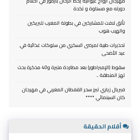
مهرجان ارواح غيوانية يحط الرحال بازمور في اختتام
دورته مع مسناوة و تكدة
تألق لافت للمشاركين في بطولة المغرب للبريكين
والهيب هوب
تحذيرات طبية لمرضى السكري من سلوكات غذائية في
عيد الأضحى
سقوط (الإمبراطور) بعد مطاردة متيرة و40 مذكرة بحث
تهز المنطقة ..
فيريال زياري تبرز سحر القفطان المغربي في مهرجان
كان السينمائي ****
أقلام الحقيقة