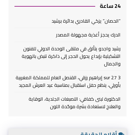
24 ساعة
“الحصان” يزكي القادري بدائرة برشيد
الدرك يحجز أغذية مجهولة المصدر
رشيد واجدو يتألق في ملتقى الوحدة الدولي للفنون
التشكيلية بإبداع يحول الحجر إلى ذاكرة تنبض بالهوية
والجمال
3 sur 27 إبراهيم رزقي، القنصل العام للمملكة المغربية
بأورلي، ينظم حفل استقبال بمناسبة عيد العرش المجيد
الدكتورة لبنى كفافي: التصبغات الجلدية، الوقاية
والعلاج لاستعادة بشرة موحّدة اللون
أقلام الحقيقة