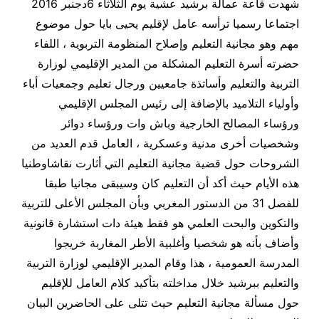
شهدت قاعة عمالة برشيد عشية يوم الثلاثاء 6دجنبر 2016
اجتماعا رسميا ترأسه عامل لإقليم يحيى بايا حول موضوع
مهم وهو مجانية التعليم وإصلاح المنظومة التربوية ، اللفاء
حضرته أسرة التعليم المشكلة من المدير الإقليمي لوزارة
التربية والتعليم وأساتذة جامعيين ورجال تعليم وجمعيات أباء
وأولياء التلاميد بالإضافة إلى رئيس المجلس الإقليمي
ورؤساء المصالح الخارجية وباش وات ورؤساء دوائر
وشخصيات أخرى مدنية وعسكرية ، العامل قدم العديد من
الشروحات حول قضية مجانية التعليم التي أثارت نقاشاوطنيا
هذه الأيام حيث أكد أن التعليم كان وسيبقى مجانيا طبقا
للفصل 31 من الدستور المغربي وبأن المجلس الأعلى للتربية
والتكوين والبحت العلمي هو فقط هيئة دات استشارة قانونية
وأضاف بأنه هو شخصيا وأغلبية الأطر المغاربة خريجوا
المدرسة العمومية ، هذا وقام المدير الإقليمي لوزارة التربية
والتعليم ببرشيد خلال مداخلته بتأكيد كلام العامل للإقليم
حول مسألة مجانية التعليم حيث تتلى على الحاضرين البيان