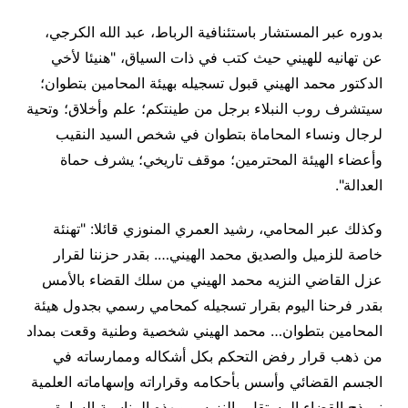
بدوره عبر المستشار باستئنافية الرباط، عبد الله الكرجي،
عن تهانيه للهيني حيث كتب في ذات السياق، "هنيئا لأخي
الدكتور محمد الهيني قبول تسجيله بهيئة المحامين بتطوان؛
سيتشرف روب النبلاء برجل من طينتكم؛ علم وأخلاق؛ وتحية
لرجال ونساء المحاماة بتطوان في شخص السيد النقيب
وأعضاء الهيئة المحترمين؛ موقف تاريخي؛ يشرف حماة
العدالة
".
وكذلك عبر المحامي، رشيد العمري المنوزي قائلا: "تهنئة
خاصة للزميل والصديق محمد الهيني…. بقدر حزننا لقرار
عزل القاضي النزيه محمد الهيني من سلك القضاء بالأمس
بقدر فرحنا اليوم بقرار تسجيله كمحامي رسمي بجدول هيئة
المحامين بتطوان… محمد الهيني شخصية وطنية وقعت بمداد
من ذهب قرار رفض التحكم بكل أشكاله وممارساته في
الجسم القضائي وأسس بأحكامه وقراراته وإسهاماته العلمية
نموذج القضاء المستقل والنزيه… وبهذه المناسبة السارة