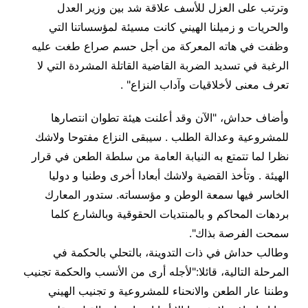
وترتب على العزل للأسف علاقة شد بين وزير العدل
والحريات و زميلنا الهيني كانت مسيئة لمؤسساتنا التي
وظفت في هاته المعركة من أجل حسم صراع طغت عليه
الرغبة في تسديد الضربة القاضية القاتلة المشردة التي لا
تعرف معنى لأخلاقيات وآداب النزاع
" .
وأضاف حداش، "الآن وقد أعلنت هيئة تطوان انتصارها
للمشروعية وعدالة الطلب . سيبقى النزاع مفتوحا ولاشك
نظرا لما تتمتع به النيابة العامة من سلطة الطعن في قرار
الهيئة . وتأخذ القضية ولاشك أبعادا أخرى وطنيا و دوليا
الخاسر فيها سمعة الوطن و مؤسساته. ستدور المعارك
بردهات المحاكم و بالمنتديات الحقوقية وبالشارع كلما
سمحت الفرصة بذاك
".
وطالب حداش في ذات التدوينة، بالتحلي بالحكمة في
المرحلة التالية، قائلا:"لأجله أرى من الأنسب والحكمة تجنيب
وطننا عار الطعن والانحناء للمشروعية و تجنيب الهيني