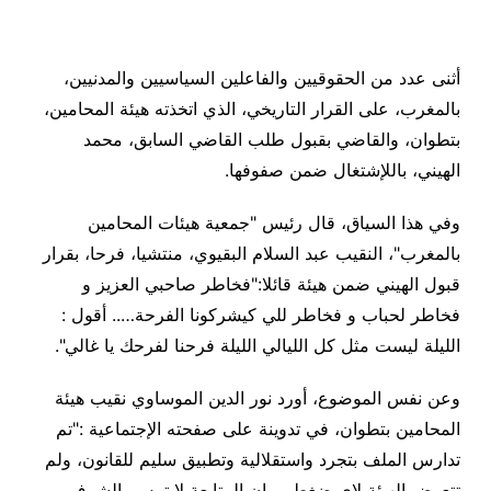
أثنى عدد من الحقوقيين والفاعلين السياسيين والمدنيين،
بالمغرب، على القرار التاريخي، الذي اتخذته هيئة المحامين،
بتطوان، والقاضي بقبول طلب القاضي السابق، محمد
الهيني، باللإشتغال ضمن صفوفها
.
وفي هذا السياق، قال رئيس "جمعية هيئات المحامين
بالمغرب"، النقيب عبد السلام البقيوي، منتشيا، فرحا، بقرار
قبول الهيني ضمن هيئة قائلا:"فخاطر صاحبي العزيز و
فخاطر لحباب و فخاطر للي كيشركونا الفرحة….. أقول :
الليلة ليست مثل كل الليالي الليلة فرحنا لفرحك يا غالي
".
وعن نفس الموضوع، أورد نور الدين الموساوي نقيب هيئة
المحامين بتطوان، في تدوينة على صفحته الإجتماعية :"تم
تدارس الملف بتجرد واستقلالية وتطبيق سليم للقانون، ولم
تتعرض الهيئة لاي ضغط ، وان المتابعة لا تمس بالشرف