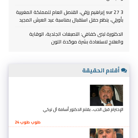
3 sur 27 إبراهيم رزقي، القنصل العام للمملكة المغربية
بأورلي، ينظم حفل استقبال بمناسبة عيد العرش المجيد
الدكتورة لبنى كفافي: التصبغات الجلدية، الوقاية
والعلاج لاستعادة بشرة موحّدة اللون
أقلام الحقيقة
الإحترام قبل الحب.. بقلم الدكتور أسامة آل تركي
طوب طوب 24