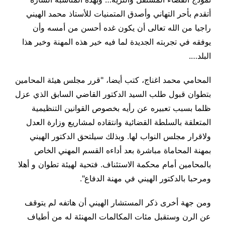
أتقدم بأحر التهاني وأصدق المتمنيات للأستاذ محمد الهيني
راجيا من الله تعالى أن يكون غده أحسن من أمسه وأن
يوفقه في تجربته الجديدة لما فيه خير هذه المهنة وخير هذا
البلد
….
المحامي محمد اغناج، كتب أيضا، "قرر مجلس هيئة المحامين
بتطوان قبول طلب السيد الدكتور القاضي السابق الذي عزل
ظلما بسبب تعبيره عن رأيه بخصوص القوانين التنظيمية
المتعلقة بالسلطة القضائية وانتقاده لمشاريع وزارة العدل
ولاقرار مجلس النواب لها. وبذلك سيلتحق الدكتور الهيني
بمهنة المحاماة مباشرة بعد أداءه القسم المهني الخاص
بالمحامين أمام محكمة الاستئناف. فتحية لهيئة تطوان و أهلا
ومرحبا بالدكتور الهيني في مهنة الدفاع
".
ومن جهة أخرى ذكر المستشار الهيني أن هاتفه لم يتوقف
عن الرن وستقبل مئات المكالمات المهنئة له من أطياف