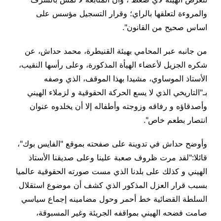
والمروءة لتعلقها بالراي؛ وقرار التسجيل مؤسس على
اساس صحيح من القانون
".
من جانبه عبر المحامي بهيئة القنيطرة، محمد حداش، عن
شكره الجزيل لأعضاء الهيأة المذكورة، وعلى رأسها النقيب،
الأستاذ الموساوي، مشيدا بهذا الموقف، الذي وصفه
بـ"التاريخي الذي لا يسع الحركة الحقوقية و لزملاء الهيني
وأصدقاؤه و رفاقه وزوجته وأطفاله إلا أن يخلدوه عنوان
انتصار بطعم خاص
".
وأوضح حداش في تدوينة على صفحته بموقع "الفايس بوك"،
قائلا:"لقد مرت ظروف صعبة علينا وعلى صديقنا الأستاذ
الهيني و كذلك على بلدنا الذي مست صورته الحقوقية عالميا
بسبب قرار العزل المذكور الذي كشف أن موضوع استقلال
السلطة القضائية خط أحمر وحول مضامينه إجماع سياسي
صامت فضحه الهيني بمواقفه الجريئة وغير المسبوقة،