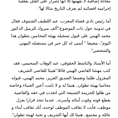
معاناة إضافية لا نفهمها إلا أنها إصرار على القتل بعقلية
إجرامية اقصائية لم يعرف التاريخ مثالا لها
".
أما رئيس نادي قضاة المغرب، عبد اللطيف الشنتوف فقال
في تدوينة حول ذات الموضوع:"ألف مبروك للزميل الدكتور
محمد الهيني على قبول تسجيله بهيئة المحامين بتطوان هذا
اليوم"، مضيفا " أتمنى له كل خير في مستقبله المهني
والشخصي
".
أما الأستاذ والناشط الحقوقي، عبد الوهاب السحيمي، فقد
كتب مهنئنا القاضي الهيني قائلا:"هنيئا للقاضي الشريف
المعزول ظلما وتعسفا الصديق العزيز، محمد الهيني، قبوله
محاميا بهيئة تطوان.. هنيئا له و لا نامت أعين الجبناء وخاصة
من هللوا للجريمة الشنيعة التي اتخذت في حقه والقاضية
بقطع قوته وقوت أبنائه وأسرته.. عندما تتخذ قرارا بعزل
موظف، فأنت لا تعاقب الموظف لوحده، أنك تعاقب أبناء و
عائلة و مجتمع.. هنيئا لك أيها الشريف و تحية لهيئة تطوان
".