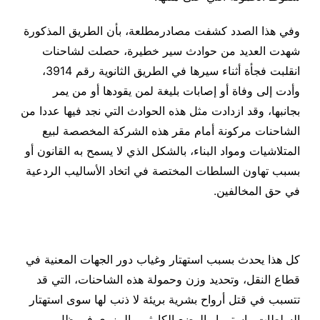
وفي هذا الصدد كشفت مصادرمطلعة، بأن الطريق المذكورة
شهدت العديد من حوادث سير خطيرة، حصلت لشاحنات
انقلبت فجأة أثناء سيرها في الطريق الثانوية رقم 3914،
وأدت إلى وفاة أو إصابات بليغة لمن يقودها أو من يمر
بجانبها، وقد ازدادت مثل هذه الحوادث التي نجد فيها عددا من
الشاحنات مركونة أمام مقر هذه الشركة المخصصة لبيع
المتلاشيات ومواد البناء، بالشكل الذي لا يسمح به القانون أو
بسبب تهاون السلطات المختصة في اتخاد الأساليب الردعية
في حق المخالفين.
كل هذا يحدث بسبب استهتار وغياب دور الجهات المعنية في
قطاع النقل، وتحديد وزن وحمولة هذه الشاحنات، التي قد
تتسبب في قتل أرواح بشرية بريئة لا ذنب لها سوى استهتار
السلطات واستمرار الوضع الكارثي والمزري في ظل