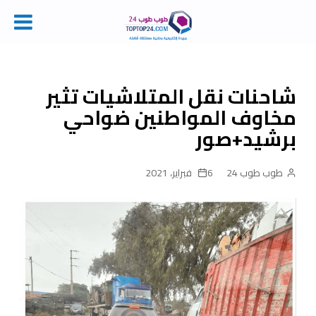
Ski
t
conten
شاحنات نقل المتلاشيات تثير
مخاوف المواطنين ضواحي
برشيد+صور
طوب طوب 24
6 فبراير، 2021