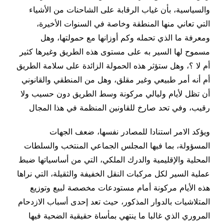
والسياسية، بأن غياب الرقابة على الشاحنات من الأشياء
التي تعاني منها المنطقة وخاصة في السنوات الأخيرة،
ومعرفة ما الذي تحمله وكم أوزانها مع حمولتها، وهل
مسموح لها السير به على مستوى هذه الطريق وغيرها كثير
أم لا ؟، وهل ستؤثر هذه الحمولة الزائدة على سلامة الطريق
أم أنه أمر طبيعي وغير مقلق، وهل من المنطقي والقانوني
أن تظل لأيام وليالي مركونة وسط الطريق دون حسيب ولا
رقيب، وفي تحد صارخ للقاونين المنظمة في هذا المجال
ويؤكد الامر استنادا للمصادر نفسها، ضعف الجهات
المسؤولة، بما فيها المجلس الجماعي المنتخب والسلطات
المحلية والإقليمية والدرك الملكي، التي من أساسياتها ضبط
عملية السير لكل مركبات النقل الخفيفة والثقيلة، التي نراها
هذه الأيام مركونة أمام مستودعات مخصصة لبيع وتوزيع
المتلاشيات بالدوار المذكور، حيث تعد إحدى أسباب الازدحام
المروري الذي غالبا ما ينتهي بمأساة حقيقية الضحية فيها