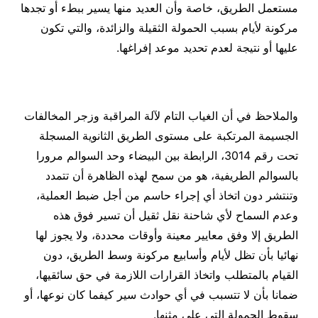
مستعمل الطريق، خاصة وأن العديد منها يسير ببطء أو تجدها
مركونة لأيام بسبب الحمولة الثقيلة والزائدة، والتي تكون
عليها أو نتيجة لعدم تحديد موعد إفراغها.
والملاحظ في أن الغياب التام لآلة المراقبة وزجر المخالفات
الجسيمة المرتكبة على مستوى الطريق الثانوية المسجلة
تحت رقم 3014، الرابطة بين البيضاء وحد السوالم مرورا
بالسوالم الطريفية، هو من سمح لهذه الظاهرة أن تتمدد
وتنتشر دون اتخاذ أي إجراء حاسم من أجل ضبط العملية،
وعدم السماح لأي شاحنة نقل ثقيل أن تسير فوق هذه
الطريق إلا وفق معايير معينة وأوقات محددة، ولا يجوز لها
نهائيا بأن تظل لأيام وأسابيع مركونة وسط الطريق، دون
القيام بالمتطلب واتخاذ القرارات اللازمة في حق سائقيها،
ضمانا بأن لا تتسبب في أي حوادث سير كيفما كان نوعها، أو
سقوط الحمولة التي على مثنها.