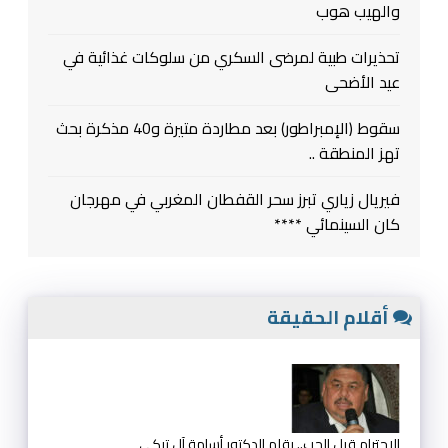
والهيب هوب
تحذيرات طبية لمرضى السكري من سلوكات غذائية في
عيد الأضحى
سقوط (الإمبراطور) بعد مطاردة متيرة و40 مذكرة بحث
تهز المنطقة ..
فيريال زياري تبرز سحر القفطان المغربي في مهرجان
كان السينمائي ****
أقلام الحقيقة
الإحترام قبل الحب.. بقلم الدكتور أسامة آل تركي