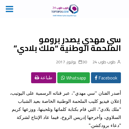
Ski
t
conten
سي مهدي يصدر برومو
الملحمة الوطنية “ملك بلادي”
طوب طوب 24
30 يوليوز، 2017
Whatsapp
Facebook
طباعة
أصدر الفنان ''سي مهدي''، عبر قناته الرسمية على اليوتيب،
إعلان فيديو كليب الملحمة الوطنية الخاصة بعيد الشباب
"ملك بلادي"، التي قام بكتابة كلماتها وتلحينها، ووزعها كريم
السلاوي، وأخرجها إدريس الروخ، فيما عاد الإنتاج لشركة
"دعاء برودكشن
".