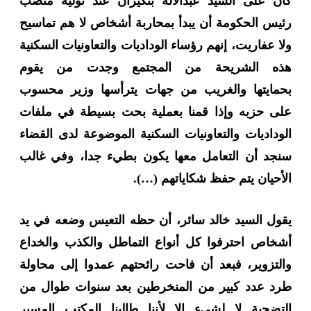
كان على السيد عبدالاله بنكيران عند توليه منصب
رئيس الحكومة أن يبدأ بمحاربة أشخاص لا هم تماسيح
ولا عفاريت، إنهم رؤساء الوداديات والتعاونيات السكنية
هذه الشريحة من المجتمع وجدت من يقوم
بحمايتها
والغريب من جهات يترأسها وزير محسوب
على حزبه وإذا قمنا بعملية بحت بسيطة في ملفات
الوداديات والتعاونيات السكنية الموضوعة لدى القضاء
سنجد أن التعامل معها يكون بطيء جدا، وفي غالب
الأحيان يتم حفظ شكاياتهم
(…).
يقول السيد خالد سائر، أن حظه التعيس وضعه في يد
أشخاص احترفوا كل أنواع التماطل والكذب والخداع
والتزوير، فبعد أن فاحت رائحتهم عمدوا إلى محاولة
طرد عدد كبير من المنخرطين بعد سنوات طوال من
التضحية لا لشيء إلا لأننا طالبنا المكتب المسير