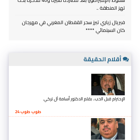
سقوط (الإمبراطور) بعد مطاردة متيرة و40 مذكرة بحث
تهز المنطقة ..
فيريال زياري تبرز سحر القفطان المغربي في مهرجان
كان السينمائي ****
أقلام الحقيقة
الإحترام قبل الحب.. بقلم الدكتور أسامة آل تركي
طوب طوب 24