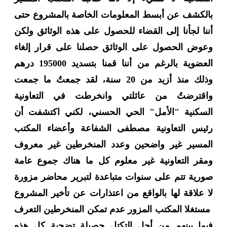
بالكشف عن أبسط المعلومات الخاصة بالمشروع حتى
أننا
لجأنا إلى القضاء للحصول على هذه الوثائق ولكن
وعوض الحصول على الوثائق حصلنا على قرار إلغاء
العضوية بالرغم من أننا
قمنا بتسديد
195000
درهم
وذلك منذ أزيد من
20
سنة، لقد جمعتُ ما جمعت
واقترضتُ من عائلتي وانخرطت في التعاونية
السكنية
"
الأمل
"
الحي الحسني، لكني اكتشفت أن
رئيس التعاونية مصطفى الشفاعة وأعضاء المكتب
المسير غير واضحين وعدد المنخرطين غير معروف
ومقر التعاونية غير معلوم
كل ما هناك جموع عامة
صورية تتم على سنوات متباعدة لتبرير محاضر مزورة
لا علاقة لها بالواقع من اعتذارات عن تأخير المشروع
مستغلا المكتب المزور عدم تمكن المنخرطين التعرف
فيما بينهم من أجل التكتل حصيلة
تضحية كل هذه