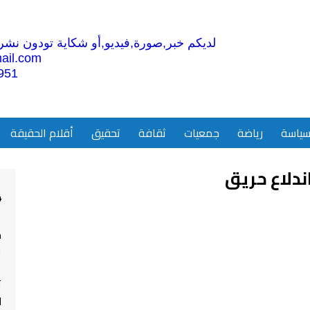
لديكم خبر,صورة,فيديو,أو شكاية تودون نشرها
ail.com
951
ياسة
رياضة
جمعيات
ثقافة
تحقيق
أقلام الحقيقة
ندلاع حريق
4
م
ا
ت
ل