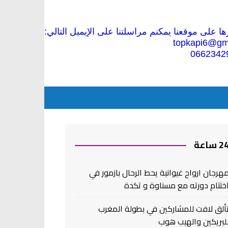
 على موقعنا يمكنم مراسلتنا على الإيميل التالي:
topkapi6@gm
0662342
2 ساعة
هرجان ارواح غيوانية يحط الرحال بازمور في
ختتام دورته مع مسناوة و تكدة
ألق لافت للمشاركين في بطولة المغرب
لبريكين والهيب هوب