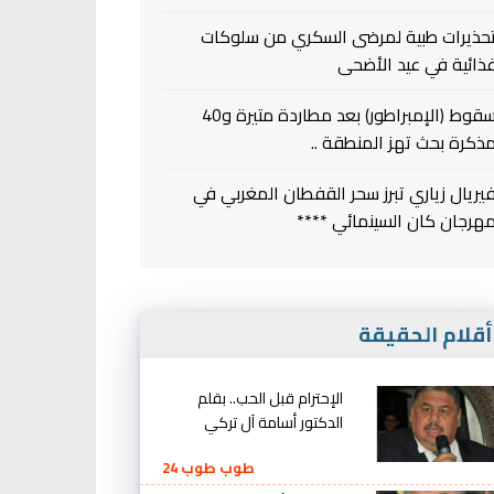
حذيرات طبية لمرضى السكري من سلوكات
ذائية في عيد الأضحى
سقوط (الإمبراطور) بعد مطاردة متيرة و40
ذكرة بحث تهز المنطقة ..
يريال زياري تبرز سحر القفطان المغربي في
هرجان كان السينمائي ****
قلام الحقيقة
الإحترام قبل الحب.. بقلم
الدكتور أسامة آل تركي
طوب طوب 24