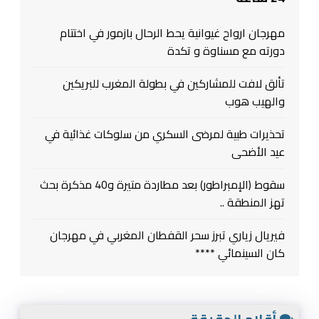
مهرجان ارواح غيوانية يحط الرحال بازمور في اختتام
دورته مع مسناوة و تكدة
تألق لافت للمشاركين في بطولة المغرب للبريكين
والهيب هوب
تحذيرات طبية لمرضى السكري من سلوكات غذائية في
عيد الأضحى
سقوط (الإمبراطور) بعد مطاردة متيرة و40 مذكرة بحث
تهز المنطقة ..
فيريال زياري تبرز سحر القفطان المغربي في مهرجان
كان السينمائي ****