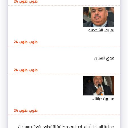
طوب طوب 24
تعريف الشخصية
طوب طوب 24
فوق الستين
طوب طوب 24
مسيرة حياتنا ..
طوب طوب 24
جماعة الساحل أولاد احريز بين مطرقة التقطيع وتبعاته وسندان