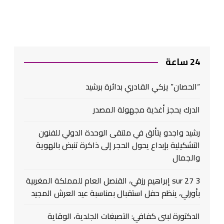
24 ساعة
“الحصان” يزكي القادري بدائرة برشيد
الدرك يحجز أغذية مجهولة المصدر
رشيد واجدو يتألق في ملتقى الوحدة الدولي للفنون
التشكيلية بإبداع يحول الحجر إلى ذاكرة تنبض بالهوية
والجمال
3 sur 27 إبراهيم رزقي، القنصل العام للمملكة المغربية
بأورلي، ينظم حفل استقبال بمناسبة عيد العرش المجيد
الدكتورة لبنى كفافي: التصبغات الجلدية، الوقاية