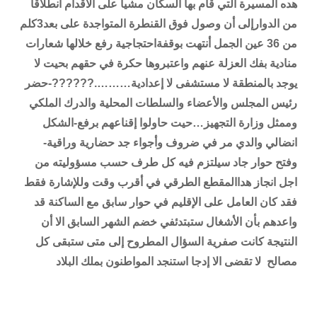
هده المسيرة التي قام بها السكان مشيا على الأقدام انطلاقا
من الدوارإلى أن وصول فوق القنطرة المتواجدة على بعد3كلم
من 36 عين الجمل أنتهت بوقفةاحتجاجية رفع خلالها شعارات
منادية بفك العزلة عنهم واعتبروها حكرة في حقهم بحيت لا
يوجد بالمنطقة لا مستشفى لا إعدادية……….??????-حضر
رئيس المجلس والأعضاء والسلطات المحلية والدرك الملكي
وممثل وزارة التجهيز…حيت حاولوا إقناعهم برفع-الشكل
انضالي والدي مر في ضروف وأجواء جد حضارية وراقية-
وفتح حوار جاد سيلتزم فيه كل طرف حسب مسؤوليته من
اجل انجاز هداالمقطع الطرقي في أقرب وقت وللإشارة فقط
فقد كان العامل على الإقليم في حوار سابق مع الساكنة قد
واعدهم بأن الأشغال ستبتدئفي خضم الشهر السابق الا أن
النتيجة كانت صفرية السؤال المطروح إلى متى ستبقى كل
مصالح
لا تقضى الا إدجا استنجد المواطنون بملك البلاد