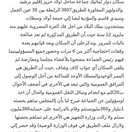
سكان دوار لمانيك جماعة ساحل أولاد حريز إقليم برشيد
.والدواوير المجاورة للطريق3607 الرابطة بين 36 عين الجمل
وسيدي قاسم والمؤدية ايضا إلي
جمعة أولاد وسطات
يستنجدون بملك البلاد من اجل فك العزة المضروبة عليهم مند
مايزيد 12 سنة حيت أن الطريق المدكورة لم تعد صالحة
بالبات للمرور .وندكرعلى أن السكان وبعد قيامهم بعدة
وقفات احتجاجية أكتر من 6 مرات وحضورجميع المسؤوليينبما
فيهم رئيس الجماعة مصحوبا بلأعضاء مجلسا ومعارضة لم
يتلقى السكان أي جواب كاف وشاف .حيت أن الطريق هي
الممر الوحيدوالمسلك الأوحد للساكنة من أجل الوصول إلى
المرافق العمومية والتي تبعد هي الأخرى في أضعف الأحوال
ب20كلم مع انعدام وسائل النقل العمومية والحال أن احد
اوسؤولين عن الجماعة صرح لنا بأن (المجلس ساهم بحصته
1مليار و360مليونسنتم وقام بالدراسة على حسابه360مليون
سنتم ولا زالت وزارة التجهيز هي الأخرى لم تساهم بحصتها
ولازال ملف الطريق في فوف الوزارة الوصية) وقد حضر إلي