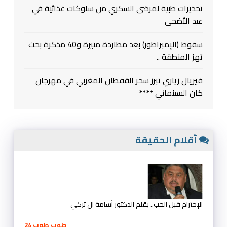
تحذيرات طبية لمرضى السكري من سلوكات غذائية في
عيد الأضحى
سقوط (الإمبراطور) بعد مطاردة متيرة و40 مذكرة بحث
تهز المنطقة ..
فيريال زياري تبرز سحر القفطان المغربي في مهرجان
كان السينمائي ****
أقلام الحقيقة
الإحترام قبل الحب.. بقلم الدكتور أسامة آل تركي
طوب طوب 24