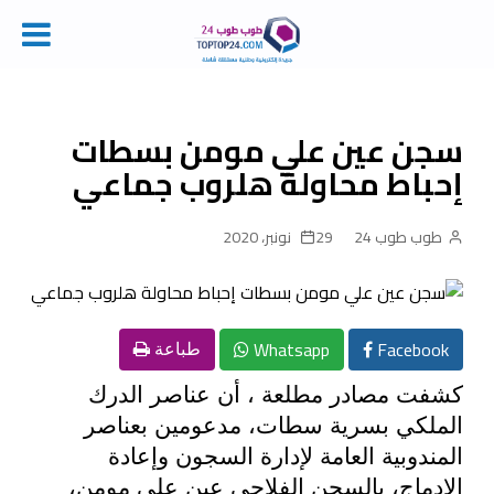
Ski
t
conten
سجن عين علي مومن بسطات
إحباط محاولة هلروب جماعي
طوب طوب 24
29 نونبر، 2020
Whatsapp
Facebook
طباعة
كشفت مصادر مطلعة ، أن عناصر الدرك
الملكي بسرية سطات، مدعومين بعناصر
المندوبية العامة لإدارة السجون وإعادة
الإدماج، بالسجن الفلاحي عين علي مومن،