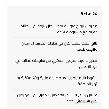
24 ساعة
مهرجان ارواح غيوانية يحط الرحال بازمور في اختتام
دورته مع مسناوة و تكدة
تألق لافت للمشاركين في بطولة المغرب للبريكين
والهيب هوب
تحذيرات طبية لمرضى السكري من سلوكات غذائية في
عيد الأضحى
سقوط (الإمبراطور) بعد مطاردة متيرة و40 مذكرة بحث
تهز المنطقة ..
فيريال زياري تبرز سحر القفطان المغربي في مهرجان
كان السينمائي ****