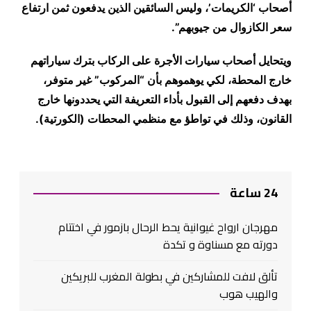
أصحاب ‘الكريمات’، وليس السائقين الذين يدفعون ثمن ارتفاع
سعر الكازوال من جيوبهم
”.
ويتحايل أصحاب سيارات الأجرة على الركاب بترك سياراتهم
خارج المحطة، لكي يوهموهم بأن “المركوب” غير متوفر،
بهدف دفعهم إلى القبول بأداء التعريفة التي يحددونها خارج
القانون، وذلك في تواطؤ مع منظمي المحطات (الكورتية
).
24 ساعة
مهرجان ارواح غيوانية يحط الرحال بازمور في اختتام
دورته مع مسناوة و تكدة
تألق لافت للمشاركين في بطولة المغرب للبريكين
والهيب هوب