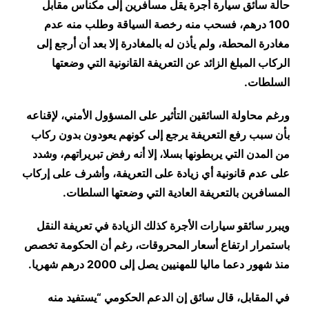
حالة سائق سيارة أجرة يقل مسافرين إلى مكناس مقابل
100 درهم، فسحب منه رخصة السياقة وطلب منه عدم
مغادرة المحطة، ولم يأذن له بالمغادرة إلا بعد أن أرجع إلى
الركاب المبلغ الزائد عن التعريفة القانونية التي وضعتها
السلطات
.
ورغم محاولة السائقين التأثير على المسؤول الأمني، لإقناعه
بأن سبب رفع التعريفة يرجع إلى كونهم يعودون بدون ركاب
من المدن التي يربطونها بسلا، إلا أنه رفض تبريراتهم، وشدد
على عدم قانونية أي زيادة على التعريفة، وأشرف على إركاب
المسافرين بالتعريفة العادية التي وضعتها السلطات
.
ويبرر سائقو سيارات الأجرة كذلك الزيادة في تعريفة النقل
باستمرار ارتفاع أسعار المحروقات، رغم أن الحكومة تخصص
منذ شهور دعما ماليا للمهنيين يصل إلى 2000 درهم شهريا
.
في المقابل، قال سائق إن الدعم الحكومي “يستفيد منه