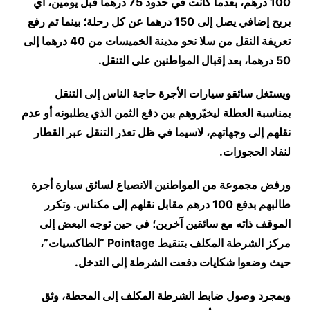
100 درهم، بعدما كانت في حدود 75 درهما قبل يومين، أي
بربح إضافي يصل إلى 150 درهما عن كل رحلة؛ بينما تم رفع
تعريفة النقل من سلا نحو مدينة الخميسات من 40 درهما إلى
50 درهما، بعد إقبال المواطنين على التنقل
.
ويستغل سائقو سيارات الأجرة حاجة الناس إلى التنقل
بمناسبة العطلة ليخيّروهم بين دفع الثمن الذي يطلبونه أو عدم
نقلهم إلى وجهاتهم، لاسيما في ظل تعذر التنقل عبر القطار
لنفاد الحجوزات
.
ورفض مجموعة من المواطنين الانصياع لسائق سيارة أجرة
طالبهم بدفع 100 درهم مقابل نقلهم إلى مكناس. وتكرر
الموقف ذاته مع سائقين آخرين؛ في حين توجه البعض إلى
مركز الشرطة المكلف بتنقيط
Pointage “الطاكسيات”،
حيث وضعوا شكايات دفعت الشرطة إلى التدخل.
وبمجرد وصول ضابط الشرطة المكلف إلى المحطة، وثق