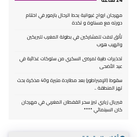
مهرجان ارواح غيوانية يحط الرحال بازمور في اختتام
دورته مع مسناوة و تكدة
تألق لافت للمشاركين في بطولة المغرب للبريكين
والهيب هوب
تحذيرات طبية لمرضى السكري من سلوكات غذائية في
عيد الأضحى
سقوط (الإمبراطور) بعد مطاردة متيرة و40 مذكرة بحث
تهز المنطقة ..
فيريال زياري تبرز سحر القفطان المغربي في مهرجان
كان السينمائي ****