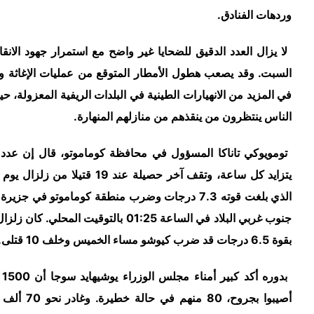
هات الفنادق.
 يزال العدد الدقيق للضحايا غير واضح مع استمرار جهود الانقاذ اليوم
بت. وقد يصعب هطول الأمطار المتوقع من عمليات الإغاثة ويتسبب
المزيد من الانهيارات الطينية في البلدات الريفية المعزولة، حيث كان
اس ينتظرون من ينقذهم من منازلهم المنهارة.
مويوكي تاناكا المسؤول في محافظة كوماموتو، قال إن عدد القتلى
يتزايد كل ساعة، وتقف آخر حصيلة عند 19 قتيلا من زلزال يوم السبت
الذي بلغت قوته 7.3 درجات وضرب منطقة كوماموتو في جزيرة كيوشو
جنوب غربي البلاد في الساعة 01:25 بالتوقيت المحلي. كان زلزال سابق
ساء الخميس وخلف 10 قتلى.
بدوره أكد كبير أمناء مجلس الوزراء يوشيهايد سوجا أن 1500 شخصا
أصيبوا بجروح، 80 منهم في حالة خطيرة. وغادر نحو 70 ألف شخص