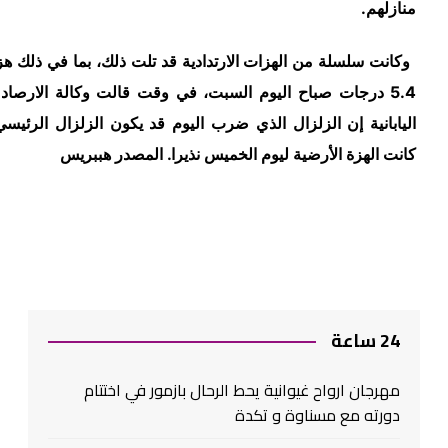
زلهم.
انت سلسلة من الهزات الارتدادية قد تلت ذلك، بما في ذلك هزة بقوة
5.4 درجات صباح اليوم السبت، في وقت قالت وكالة الارصاد الجوية
ابانية إن الزلزال الذي ضرب اليوم قد يكون الزلزال الرئيسي، بينما
ت الهزة الأرضية ليوم الخميس نذيرا. المصدر هببريس
2 ساعة
هرجان ارواح غيوانية يحط الرحال بازمور في اختتام
ورته مع مسناوة و تكدة