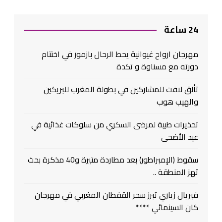
24 ساعة
مهرجان ارواح غيوانية يحط الرحال بازمور في اختتام
دورته مع مسناوة و تكدة
تألق لافت للمشاركين في بطولة المغرب للبريكين
والهيب هوب
تحذيرات طبية لمرضى السكري من سلوكات غذائية في
عيد الأضحى
سقوط (الإمبراطور) بعد مطاردة متيرة و40 مذكرة بحث
تهز المنطقة ..
فيريال زياري تبرز سحر القفطان المغربي في مهرجان
كان السينمائي ****