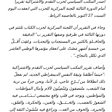
أصدر المكتب السياسي لحزب التقدم والاشتراكية تقريرا
أمام الدورة الثالثة للجنة المركزية للحزب التي انعقدت اليوم
السبت 27 اكتوبر بالعاصمة الرباط
.
وجاء في التقرير أن اللجنة المركزية لحزب الكتاب تلتئم في
دورتها الثالثة في ظرفيةٍ وصفها التقرير ب” الدقيقة
والحافــلةٍ بالكثيرِ من المستجداتِ والتحديات، وعَقِبَ أَقَــلَّ
من خمسةِ أشهرٍ مَضَتْ على انعقادِ مؤتمرها الوطني العاشر
الذي تكلل بالنجاح
..” .
وأضاف تقرير المكتب السياسي لحزب التقدم والاشتراكية
:”حينما أطلقنا وثيقةَ النفسِ الديمقراطي الجديد، لم نفعلْ
ذلك انطلاقا من بُــرْجٍ عاجي، بل لأننا، ونحن جزءٌ من تربة
هذا الشعب، ملتصقونَ ومُنْصِتُونَ لآلام وآمال المواطنات
والمواطنين، ونوجد في قلبِ واقعٍ مجتمعي تَــنـَـامــى فيه
الشعورُ بالغضب،، والحَــنَــقْ،، والغبن،، والحكرة،، والقلق،،
والحيرة،، والخوف من الغد،،، وتراجَعَ فيه مَنْسُوبُ الثقة إلى