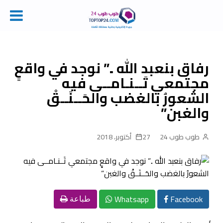
Ski
t
conten
رفاق بنعبد الله ..” نوجد في واقعٍ
مجتمعي تَــنـامــى فيه
الشعورُ بالغضب والحَــنَــقْ
والغبن”
طوب طوب 24
27 أكتوبر، 2018
Whatsapp
Facebook
طباعة