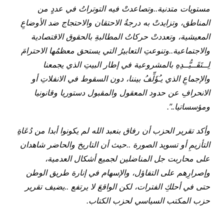
مستويات متدنية..وتصاعدتْ فيه التوتراتُ في عددٍ من
المناطق، وتزايدتْ به درجةُ الاحتقان والاحتجاج ضد الأوضاعِ
المعيشية، وتعددتْ حركاتُ المطالبةِ بالحقوق الاقتصادية
والاجتماعية..وتنوعتِ التعابيرُ التي يستحق معظمُها الاحترامَ
لِــتَقَــيُّــدِهِ بالمشروعية في إطار البيتِ الذي يجمعنا
والإجماعِ الذي يـُؤَلِّفُ بيننا، دون السقوط في الانفلاتِ أو
الانحرافِ عن حدود المعقول والمقبول دستوريا وقانونيا
ومؤسساتيا
..”.
وأكد تقرير الحزب أن رفاق بنعبد الله لم يكونوا أبدا من دُعَاةِ
التأزيمِ أو تسويد الصورة ..حيث أن التاريخ والحاضر شاهدان
على محاربت جل المناضلين لجميع أشكال العدمية،
وإصرارِهم على التفاؤل، والإسهام في إنارة طريق الوطن
حتى في أحلكِ الفترات، لكن الواقعَ لا يرتفع ..يضيف تقرير
حزب المكتب السياسي لحزب الكتاب
.