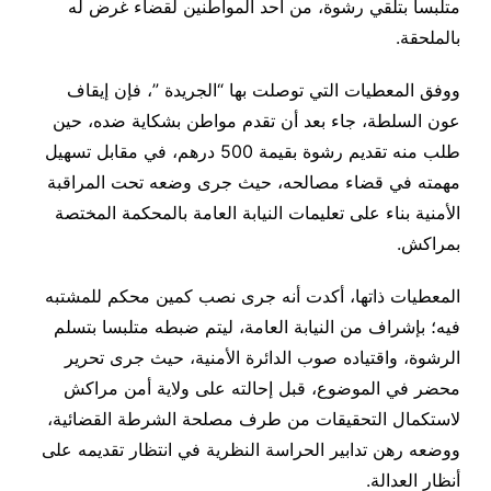
متلبسا بتلقي رشوة، من أحد المواطنين لقضاء غرض له
بالملحقة
.
ووفق المعطيات التي توصلت بها “الجريدة ”، فإن إيقاف
عون السلطة، جاء بعد أن تقدم مواطن بشكاية ضده، حين
طلب منه تقديم رشوة بقيمة 500 درهم، في مقابل تسهيل
مهمته في قضاء مصالحه، حيث جرى وضعه تحت المراقبة
الأمنية بناء على تعليمات النيابة العامة بالمحكمة المختصة
بمراكش
.
المعطيات ذاتها، أكدت أنه جرى نصب كمين محكم للمشتبه
فيه؛ بإشراف من النيابة العامة، ليتم ضبطه متلبسا بتسلم
الرشوة، واقتياده صوب الدائرة الأمنية، حيث جرى تحرير
محضر في الموضوع، قبل إحالته على ولاية أمن مراكش
لاستكمال التحقيقات من طرف مصلحة الشرطة القضائية،
ووضعه رهن تدابير الحراسة النظرية في انتظار تقديمه على
أنظار العدالة
.