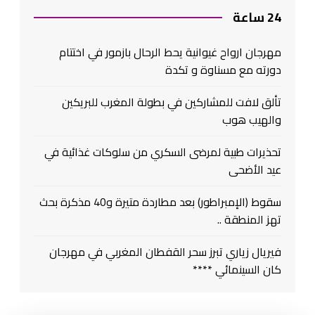
24 ساعة
مهرجان ارواح غيوانية يحط الرحال بازمور في اختتام
دورته مع مسناوة و تكدة
تألق لافت للمشاركين في بطولة المغرب للبريكين
والهيب هوب
تحذيرات طبية لمرضى السكري من سلوكات غذائية في
عيد الأضحى
سقوط (الإمبراطور) بعد مطاردة متيرة و40 مذكرة بحث
تهز المنطقة ..
فيريال زياري تبرز سحر القفطان المغربي في مهرجان
كان السينمائي ****