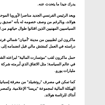
يدرك جيدا ما يتحدث عنه.
ويعد الرئيس الفرنسي الجديد مناصرا لأوروبا الموح
هولاند، وبالرغم من وصف خصومه له بأنه "صديق رج
السياسيين المهنيين الذين اقتاتوا طوال حياتهم من ا
ماكرون ابن لطبيبين من مدينة "أميان" شمالي فرن
دراسته في العمل كمفتش مالي قبل انضمامه إلى بنك "روتشيلد" ا
حمل ماكرون لقب "موتسارت المالية" لبراعته الشدي
في عالم السياسة؛ مثل الاتفاق الذي أبرمته شركة 
مليارات يورو.
كما تمكن في مصرف "روتشيلد" من معرفة إسبانيا جي
الهيكلة المالية لمجموعة "بريسا" الإعلامية. وكم
آنذاك للرئاسة هولاند.