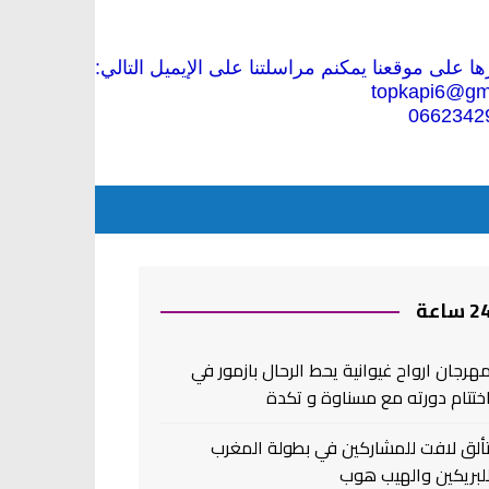
 على موقعنا يمكنم مراسلتنا على الإيميل التالي:
topkapi6@gm
0662342
2 ساعة
هرجان ارواح غيوانية يحط الرحال بازمور في
ختتام دورته مع مسناوة و تكدة
ألق لافت للمشاركين في بطولة المغرب
لبريكين والهيب هوب