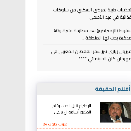
حذيرات طبية لمرضى السكري من سلوكات
ذائية في عيد الأضحى
سقوط (الإمبراطور) بعد مطاردة متيرة و40
ذكرة بحث تهز المنطقة ..
يريال زياري تبرز سحر القفطان المغربي في
هرجان كان السينمائي ****
قلام الحقيقة
الإحترام قبل الحب.. بقلم
الدكتور أسامة آل تركي
طوب طوب 24