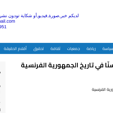
لديكم خبر,صورة,فيديو,أو شكاية تودون نشرها
ail.com
951
ياسة
رياضة
جمعيات
ثقافة
تحقيق
أقلام الحقيقة
ّا في تاريخ الجمهورية الفرنسية
4
م
ا
ت
ل