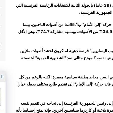
فاز المرشح "الاشتراكي الليبرالي" إيمانويل ماكرون (39 عاما) بالجولة الثانية للانتخابات الرئاسية الفرنسية التي
ت
الجمهورية الفرنسية.
غ
وأفادت النتائج الأولية الرسمية بفوز ماكرون مرشح حركة "إلى الأمام" ب65.1ـ% من أصوات الناخبين، بينما
م
حصلت مرشحة "الجبهة الوطنية" مارين لوبان على 34.9% من الأصوات، وبنسبة مشاركة 74.7%، وهي الأقل
ف
م
وب اليساريين" فرصة ذهبية لماكرون لحشد أصوات ملايين
فرض نفسه كنموذج مثالي ضد "الشعبوية القومية" لخصمته
أ
ي السن محاط بطبقة سياسية معمرة؛ لكنه بالرغم من كل
ئد حركة "إلى الإمام" إلى تقديم طابع مختلف بجعله خيارا
لى رئيس للجمهورية الفرنسية إلى نجاحه في تقديم نفسه
ة بلاغية أو كاريزما سياسيين آخرين، فإنه يمنح إحساسا بأنه