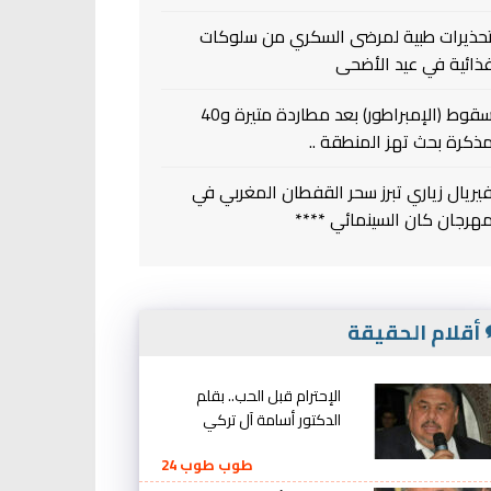
حذيرات طبية لمرضى السكري من سلوكات
ذائية في عيد الأضحى
سقوط (الإمبراطور) بعد مطاردة متيرة و40
ذكرة بحث تهز المنطقة ..
يريال زياري تبرز سحر القفطان المغربي في
هرجان كان السينمائي ****
أقلام الحقيقة
الإحترام قبل الحب.. بقلم
الدكتور أسامة آل تركي
طوب طوب 24