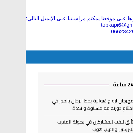
 على موقعنا يمكنم مراسلتنا على الإيميل التالي:
topkapi6@gm
0662342
2 ساعة
هرجان ارواح غيوانية يحط الرحال بازمور في
ختتام دورته مع مسناوة و تكدة
ألق لافت للمشاركين في بطولة المغرب
لبريكين والهيب هوب