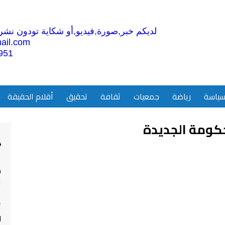
لديكم خبر,صورة,فيديو,أو شكاية تودون نشرها
ail.com
951
ياسة
رياضة
جمعيات
ثقافة
تحقيق
أقلام الحقيقة
حكومة الجديدة
4
م
ا
ت
ل