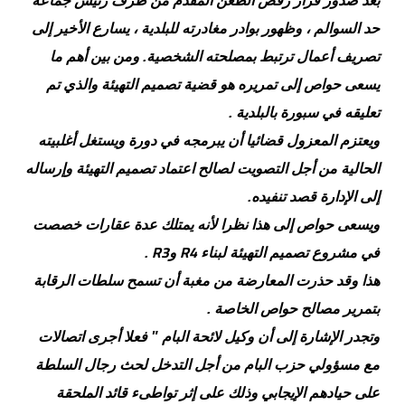
بعد صدور قرار رفض الطعن المقدم من طرف رئيس جماعة
حد السوالم ، وظهور بوادر مغادرته للبلدية ، يسارع الأخير إلى
تصريف أعمال ترتبط بمصلحته الشخصية. ومن بين أهم ما
يسعى حواص إلى تمريره هو قضية تصميم التهيئة والذي تم
تعليقه في سبورة بالبلدية .
ويعتزم المعزول قضائيا أن يبرمجه في دورة ويستغل أغلبيته
الحالية من أجل التصويت لصالح اعتماد تصميم التهيئة وإرساله
إلى الإدارة قصد تنفيده.
ويسعى حواص إلى هذا نظرا لأنه يمتلك عدة عقارات خصصت
R3
R4
في مشروع تصميم التهيئة لبناء
و
.
هذا وقد حذرت المعارضة من مغبة أن تسمح سلطات الرقابة
بتمرير مصالح حواص الخاصة .
وتجدر الإشارة إلى أن وكيل لائحة البام " فعلا أجرى اتصالات
مع مسؤولي حزب البام من أجل التدخل لحث رجال السلطة
على حيادهم الإيجابي وذلك على إثر تواطىء قائد الملحقة