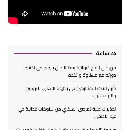
24 ساعة
مهرجان ارواح غيوانية يحط الرحال بازمور في اختتام
دورته مع مسناوة و تكدة
تألق لافت للمشاركين في بطولة المغرب للبريكين
والهيب هوب
تحذيرات طبية لمرضى السكري من سلوكات غذائية في
عيد الأضحى
سقوط (الإمبراطور) بعد مطاردة متيرة و40 مذكرة بحث