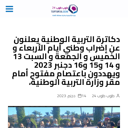
Ski
t
conten
دكاترة التربية الوطنية يعلنون
عن إضراب وطني أيام الأربعاء و
الخميس و الجمعة و السبت 13
و 14 و15 و16 دجنبر 2023
ويهددون باعتصام مفتوح أمام
مقر وزارة التربية الوطنية،
طوب طوب 24
14 دجنبر، 2023