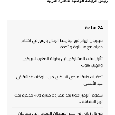
رئيس الرابطة الوطنية لدكاترة التربية
24 ساعة
مهرجان ارواح غيوانية يحط الرحال بازمور في اختتام
دورته مع مسناوة و تكدة
تألق لافت للمشاركين في بطولة المغرب للبريكين
والهيب هوب
تحذيرات طبية لمرضى السكري من سلوكات غذائية في
عيد الأضحى
سقوط (الإمبراطور) بعد مطاردة متيرة و40 مذكرة بحث
تهز المنطقة ..
فيريال زياري تبرز سحر القفطان المغربي في مهرجان