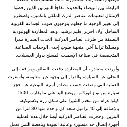
الرابطة بين البيضاء والجديدة، تفاجأ المهربين الذين رفضوا
الإمتثال لتعليمات عناصر الدرك الملكي بالكمين، واضطروا
إلى تغيير الوجهة ما جعلهم يتوجهون صوب الجماعة القروية
الساحل أولاد احريز إقليم برشيد، وبعد المطاردة الهوليودية
اللصيقة من طرف العناصر الدركية، اتخدت السيارة ممرا
ومسلكا ترابيا آخر، متجهة صوب إحدى الوحدات الصناعية
المتخصصة في صناعة الإسمنت المسلح بدوار العسيلات.
وأوردت مصادر ، أن المطاردة دفعت بالسائق ومرافقه إلى
التخلي عن السيارة، والفرار إلى وجهة غير معلومة، وأسفرت
العملية التي وصفت حسب مصادر أمنية بالنوعية عن حجز
سيارة من نوع فورݣو، ووضع اليد على ما يقارب 1500
كيلوا غرام من مخدر الشيرا على شكل رزم بلاستيكية،
بالإضافة إلى 10 براميل سعة كل واحدة منها 30 لترا من
البنزين، وحجزت العناصر الدركية أيضا خلال هذه العملية
أجهزة إتصال جد متطورة وعالية الجودة وباهضة الثمن تعمل