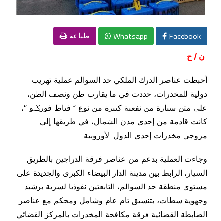
Whatsapp
Facebook
طباعة
ن / ح
أحبطت عناصر الدرك الملكي حد السوالم عملية تهريب
دولية للمخدرات، حددت في ما يقارب طن ونصف الطن،
على متن سيارة من نفعية كبيرة من نوع ” فياط فورݣو “،
كانت قادمة من إحدى مدن الشمال، في طريقها إلى
مروجي مخدرات إحدى الدول الأوروبية
وجاءت العملية بدعم من عناصر فرقة الدراجين بالطريق
السيار، الرابط بين مدينة الدار البيضاء الكبرى والجديدة على
مستوى منطقة حد السوالم، التابعتين نفوذيا لسرية برشيد
وجهوية سطات، بتنسيق تام عام وشامل ومحكم مع عناصر
الضابطة القضائية فرقة مكافحة المخدرات بالمركز القضائي