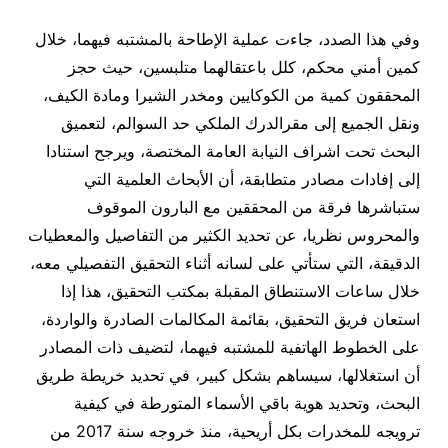
وفي هذا الصدد، جاءت عملية الإطاحة بالمشتبه فيهما، خلال
كمين أمني محكم، كلل باعتقالهما متلبسين، حيث حجز
المحققون كمية من الكوكايين ومخدر الشيرا ومادة الكيف،
ونقل الجميع إلى مقرالدرك الملكي حد السوالم، لتعميق
البحث تحت اشراف النيابة العامة المختصة، ويرجح استنادا
إلى إفادات مصادر متطابقة، أن الأبحاث العلمية التي
ستباشرها فرقة من المحققين مع البارون الموقوف
والمحروس نظريا، عن تحديد الكثير من التفاصيل والمعطيات
الدقيقة، التي ستأتي على لسانه أثناء التحقيق التفصيلي معه،
خلال ساعات الاستنطاق المقبلة بمكتب التحقيق، هذا إذا
استعان فريق التحقيق، بقائمة المكالمات الصادرة والواردة،
على الخطوط الهاتفية للمشتبه فيهما، لتضيف ذات المصادر
أن استغلالها، سيساهم بشكل كبير، في تحديد خريطة طريق
البحث، وتحديد هوية باقي الأسماء المتورطة في كيفية
ترويجه للمخدرات بكل أريحية، منذ خروجه سنة 2017 من