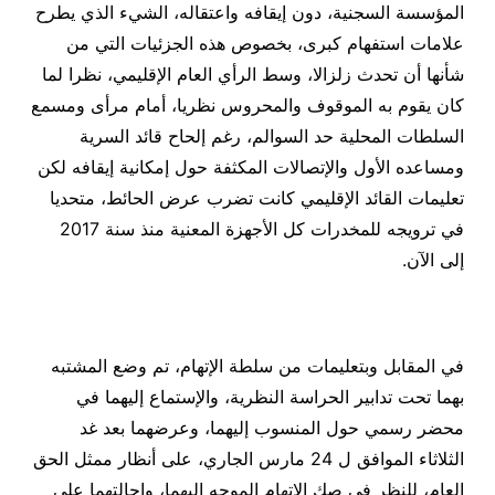
المؤسسة السجنية، دون إيقافه واعتقاله، الشيء الذي يطرح
علامات استفهام كبرى، بخصوص هذه الجزئيات التي من
شأنها أن تحدث زلزالا، وسط الرأي العام الإقليمي، نظرا لما
كان يقوم به الموقوف والمحروس نظريا، أمام مرأى ومسمع
السلطات المحلية حد السوالم، رغم إلحاح قائد السرية
ومساعده الأول والإتصالات المكثفة حول إمكانية إيقافه لكن
تعليمات القائد الإقليمي كانت تضرب عرض الحائط، متحديا
في ترويجه للمخدرات كل الأجهزة المعنية منذ سنة 2017
إلى الآن.
في المقابل وبتعليمات من سلطة الإتهام، تم وضع المشتبه
بهما تحت تدابير الحراسة النظرية، والإستماع إليهما في
محضر رسمي حول المنسوب إليهما، وعرضهما بعد غد
الثلاثاء الموافق ل 24 مارس الجاري، على أنظار ممثل الحق
العام، للنظر في صك الإتهام الموجه إليهما، وإحالتهما على