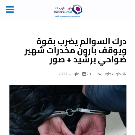
Ski
t
conten
درك السوالم يضرب بقوة
ويوقف بارون مخدرات شهير
ضواحي برشيد + صور
طوب طوب 24
23 مارس، 2021