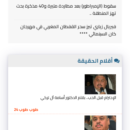
سقوط (الإمبراطور) بعد مطاردة متيرة و40 مذكرة بحث
تهز المنطقة ..
فيريال زياري تبرز سحر القفطان المغربي في مهرجان
كان السينمائي ****
أقلام الحقيقة
الإحترام قبل الحب.. بقلم الدكتور أسامة آل تركي
طوب طوب 24