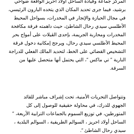
المركز جماعة وقيادة الساحل أولاد احريز الواقعة ضواحي
برشيد، فيما جرى تحديد المكان الذي يتخده البارون الرئيسي،
في مجال الحيازة والإتجار في المخدرات، بسواحل المحيط
الأطلسي سيدي رحال الشاطئ، حيث داهمته فرقة مكافحة
المخدرات ومحاربة الجريمة، بإحدى الڤيلات على أمواج بحر
المحيط الأطلسي سيدي رحال، ويرجح إمكانية دخول فرقة
التشخيص القضائي على الخط، لتحديد المالك الفعلي للدراجة
النارية ” تي ماكس “، التي يحتمل أنها متحصل عليها من
السرقة.
وتتواصل التحريات الأمنية، تحت إشراف مباشر للقائد
الجهوي للدرك، في محاولة حقيقية للوصول إلى كل
المتورطين، في توزيع السموم بالجماعات الترابية الأربعة، ”
الساحل أولاد احريز ، السوالم الطريفية ، السوالم البلدية ،
سيدي رحال الشاطئ “.