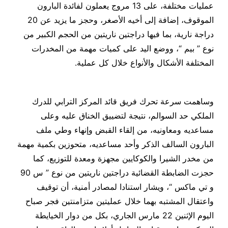
عمليات مختلفة، على 13 مروج يعملون لفائدة البارون
الموقوف، إضافة إلى أخيه الأصغر، وحجز ما يزيد عن 20
دراجة نارية، بما فيها دراجتين ناريتين من الحجم الكبير من
نوع ” بيم “، ووضع اليد على كميات مهمة من المخدرات
المختلفة الأشكال والأنواع خلال كل عملية.
وساهمت سرعة تحرك فريق قائد المركز الترابي للدرك
الملكي حد السوالم، نتيجة لتضييق الخناق عليه وعلى
مساعديه ومعاونيه، من إلقاء القبض وإنهاء وطي ملف
البارون السالف الذكر وأحد مساعديه، متحوزين بكمية مهمة
من مخدر الشيرا والكوكايين مجهزة ومعدة للتوزيع، كما
حجزت الضابطة القضائية دراجتين ناريتين من نوع ” س 90
و تي ماكس “، ويشار استنادا لمصادر أمنية، أن توقيف
واعتقال المشتبه بهما خلال عمليتين متزامنتين فجر صباح
اليوم الإثنين 22 مارس الجاري، بكل من دوار الخيايطة