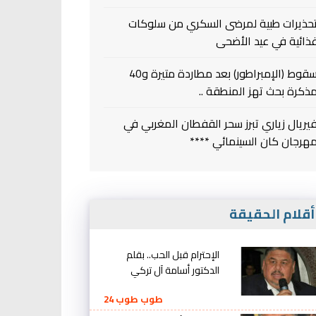
حذيرات طبية لمرضى السكري من سلوكات
ذائية في عيد الأضحى
سقوط (الإمبراطور) بعد مطاردة متيرة و40
ذكرة بحث تهز المنطقة ..
يريال زياري تبرز سحر القفطان المغربي في
هرجان كان السينمائي ****
قلام الحقيقة
الإحترام قبل الحب.. بقلم
الدكتور أسامة آل تركي
طوب طوب 24