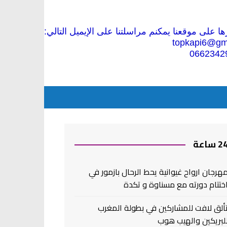
 على موقعنا يمكنم مراسلتنا على الإيميل التالي:
topkapi6@gm
0662342
2 ساعة
هرجان ارواح غيوانية يحط الرحال بازمور في
ختتام دورته مع مسناوة و تكدة
ألق لافت للمشاركين في بطولة المغرب
لبريكين والهيب هوب