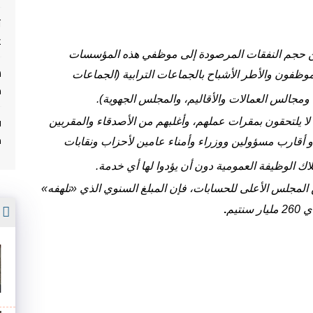
ت
غ
ن أكثر من 20 في المائة من حجم النفقات المرصودة إلى موظفي هذه المؤسسات
 عليها الموظفون والأطر الأشباح بالجماعات الترابية (الجماعات
م
ومجالس العمالات والأقاليم، والمجلس الجهوية
).
ف
ا يلتحقون بمقرات عملهم، وأغلبهم من الأصدقاء والمقربين
م
أقارب مسؤولين ووزراء وأمناء عامين لأحزاب ونقابات
 الوظيفة العمومية دون أن يؤدوا لها أي خدمة
.
جلس الأعلى للحسابات، فإن المبلغ السنوي الذي «تلهفه»
أ
.