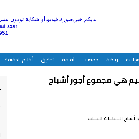
لديكم خبر,صورة,فيديو,أو شكاية تودون نشرها
ail.com
951
ياسة
رياضة
جمعيات
ثقافة
تحقيق
أقلام الحقيقة
 260 مليار سنتيم هي مجموع أجور أشباح
4
م
ا
ت
ل