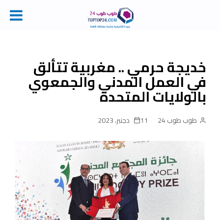
Ski
t
conten
خديجة حرمي .. مغربية تتألق
في العمل المدني والجمعوي
بالولايات المتحدة
طوب طوب 24
11 دجنبر، 2023