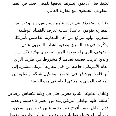
تكليفا قبل أن يكون تشريفا، يدفعها للمضي قدما في العمل
التطوعي الجمعوي مع مغاربة العالم.
وقالت المتحدثة، في دردشة مع هسبريس، إنها وعددا من
المغاربة يقومون بأعمال مدنية تعرف بالقضايا الوطنية
للمغرب، وأنها تترافع من أجل المغاربة القاطنين بأمريكا،
وذكّرت في هذا السياق بقضية الشاب المغربي عادل
الدغوغي، الذي راح ضحية الميز العنصري بولاية تكساس،
والذي عرفت قضيته تضامنا لا مشروطا من طرف الرأي
العام الأمريكي، خاصة من قبل مغاربة أمريكا، مشيرة إلى
أنها قامت ورفاقها في الجمعية بتشكيل شبكة تواصلية بين
المجتمع المدني والمدعي العام في هذه القضية.
وعادل الدغوغي شاب مغربي قتل في ولاية تكساس برصاص
أطلقه عليه مواطن أمريكي يبلغ من العمر 65 سنة. وبعدما
قدم القاتل نفسه أفرج عنه بعد ساعتين فقط من السجن،
وهو أمر لم تتقبله فعاليات مدنية مغربية بأمريكا، مما دفعها