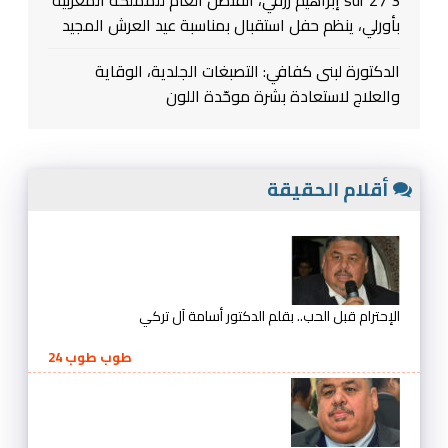
3 sur 27 إبراهيم رزقي، القنصل العام للمملكة المغربية
بأورلي، ينظم حفل استقبال بمناسبة عيد العرش المجيد
الدكتورة لبنى كفافي: التصبغات الجلدية، الوقاية
والعلاج لاستعادة بشرة موحّدة اللون
أقلام الحقيقة
الإحترام قبل الحب.. بقلم الدكتور أسامة آل تركي
طوب طوب 24