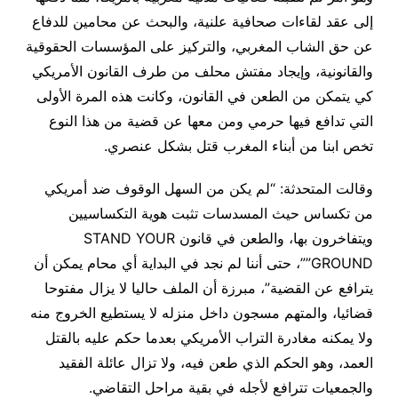
إلى عقد لقاءات صحافية علنية، والبحث عن محامين للدفاع
عن حق الشاب المغربي، والتركيز على المؤسسات الحقوقية
والقانونية، وإيجاد مفتش محلف من طرف القانون الأمريكي
كي يتمكن من الطعن في القانون، وكانت هذه المرة الأولى
التي تدافع فيها حرمي ومن معها عن قضية من هذا النوع
تخص ابنا من أبناء المغرب قتل بشكل عنصري.
وقالت المتحدثة: “لم يكن من السهل الوقوف ضد أمريكي
من تكساس حيث المسدسات تثبت هوية التكساسيين
ويتفاخرون بها، والطعن في قانون STAND YOUR
GROUND””، حتى أننا لم نجد في البداية أي محام يمكن أن
يترافع عن القضية”، مبرزة أن الملف حاليا لا يزال مفتوحا
قضائيا، والمتهم مسجون داخل منزله لا يستطيع الخروج منه
ولا يمكنه مغادرة التراب الأمريكي بعدما حكم عليه بالقتل
العمد، وهو الحكم الذي طعن فيه، ولا تزال عائلة الفقيد
والجمعيات تترافع لأجله في بقية مراحل التقاضي.