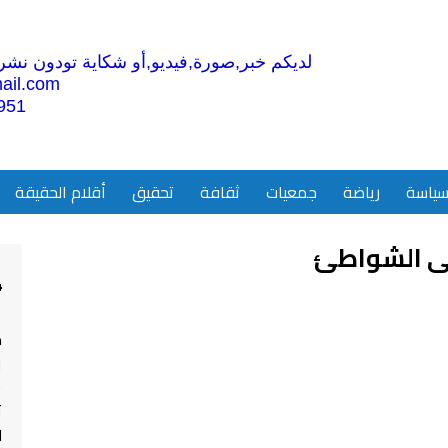
لديكم خبر,صورة,فيديو,أو شكاية تودون نشرها
ail.com
951
ياسة
رياضة
جمعيات
ثقافة
تحقيق
أقلام الحقيقة
لى الشواطئ
4
م
ا
ت
ل