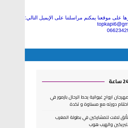
 على موقعنا يمكنم مراسلتنا على الإيميل التالي:
topkapi6@gm
0662342
2 ساعة
هرجان ارواح غيوانية يحط الرحال بازمور في
ختتام دورته مع مسناوة و تكدة
ألق لافت للمشاركين في بطولة المغرب
لبريكين والهيب هوب