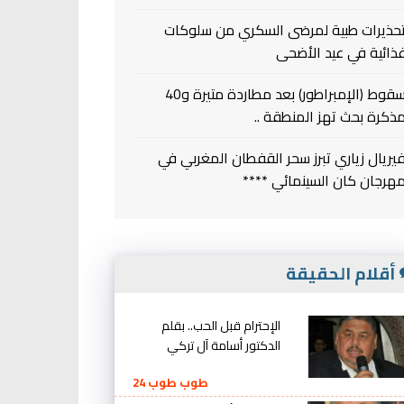
حذيرات طبية لمرضى السكري من سلوكات
ذائية في عيد الأضحى
سقوط (الإمبراطور) بعد مطاردة متيرة و40
ذكرة بحث تهز المنطقة ..
يريال زياري تبرز سحر القفطان المغربي في
هرجان كان السينمائي ****
أقلام الحقيقة
الإحترام قبل الحب.. بقلم
الدكتور أسامة آل تركي
طوب طوب 24