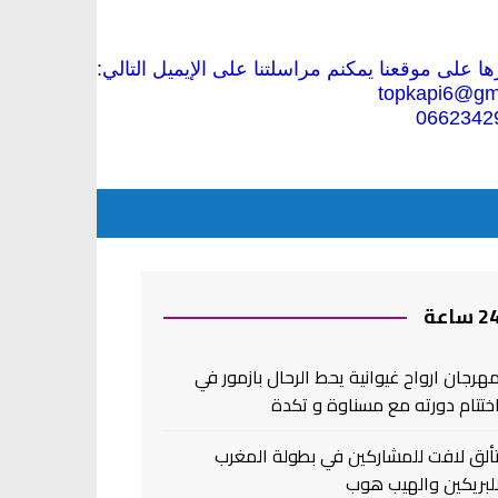
 على موقعنا يمكنم مراسلتنا على الإيميل التالي:
topkapi6@gm
0662342
2 ساعة
هرجان ارواح غيوانية يحط الرحال بازمور في
ختتام دورته مع مسناوة و تكدة
ألق لافت للمشاركين في بطولة المغرب
لبريكين والهيب هوب