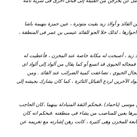
مل كن يخرجن من القبيلة إلى قبائل أخرى فى سرية تامة
القائد و أولاد زيد بقيت متوترة ، عين حمزة بنهيمة باشا
 احوازها ، لذلك خلا الجو للقائد عيسى بن عمر فى المنطقة ،
ولاد زيد ، أصبحت له مكانة خاصة عند المخزن ، فأعطيت له
مجاله الحيوى قد اتسع أو كما يقال من ألواد إلى ألواد اى
لمجال الحيوي ، تضاعفت كمية الضرائب عند القائد . ومن
اد الآخرين لردع القبائل الثائرة ، كما كان يشارك بجيشه إلى
موسى (باحماد) ،فبحكم الثقة المتبادلة بينهما ،كان الحاجب
 عبرها يعين للمناصب من يشاء فى منطقته .فبحكم انه كان
تابعة للمخزن وهى كثيرة ، كانت رهن إشارته مع تغريمه عن