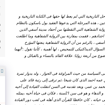
ت
غ
لمغرب من المراحل التاريخية التي لم يعط لها حقها فى الكتابة التاريخية و
ين ، هذه المرحلة التي يدعوها الفقيد بول باسكون بالنظام
م
اية الشفاهية التي التقطتها من أحفاد مدينة آسفي الذين
 اجدادهم ، فقمت بمقارنة بين الرواية الشفاهية وما اطلعت
ف
آسفى ، بالرغم من أن الرواية الشفاهية ينعتها المؤرخ
م
 السؤال الديداكتيكى للتمحيص ، لها أهمية ، كأننا نقول :"أيهما
 من أربعة زوايا: علاقة القائد بالنساء و بالقبائل و
أ
ى السياسة من حيث المراوغة فى الحوار ، ولد بدوار ثمرة
 عمه احمد الذى كان شيخا ،ثم ترقى إلى رتبة قائد على
ه محمد بن عمر، وبعد تقدمه فى السن انتقلت القيادة إلى أخيه
عيسى بن عمر الذى كان يتسم بالشجاعة و الذكاء و الدهاء و هو فى سن 21سنة ، فكان فى حياة أخيه ،يمثله
 حياته ، كان حافظا للقرآن الذى أهله فى لعب دور القيادة