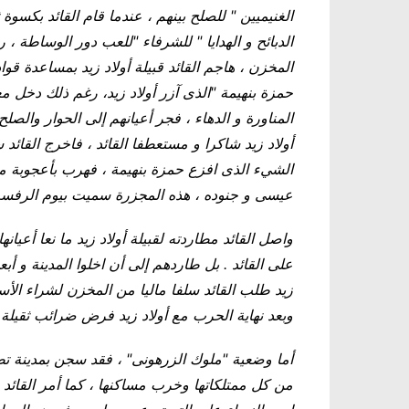
الغنيميين " للصلح بينهم ، عندما قام القائد بكسو
الدبائح و الهدايا " للشرفاء "للعب دور الوساطة ، ر
المخزن ، هاجم القائد قبيلة أولاد زيد بمساعدة قوا
حمزة بنهيمة "الذى آزر أولاد زيد، رغم ذلك دخل مع
المناورة و الدهاء ، فجر أعيانهم إلى الحوار والصل
أولاد زيد شاكرا و مستعطفا القائد ، فاخرج القائد
الشيء الذى افزع حمزة بنهيمة ، فهرب بأعجوبة من 
عيسى و جنوده ، هذه المجزرة سميت بيوم الرفسة
واصل القائد مطاردته لقبيلة أولاد زيد ما نعا أعيانها
على القائد . بل طاردهم إلى أن اخلوا المدينة و أب
زيد طلب القائد سلفا ماليا من المخزن لشراء الأسل
وبعد نهاية الحرب مع أولاد زيد فرض ضرائب ثقيلة
أما وضعية "ملوك الزرهونى" ، فقد سجن بمدينة تطوان
من كل ممتلكاتها وخرب مساكنها ، كما أمر القائد 