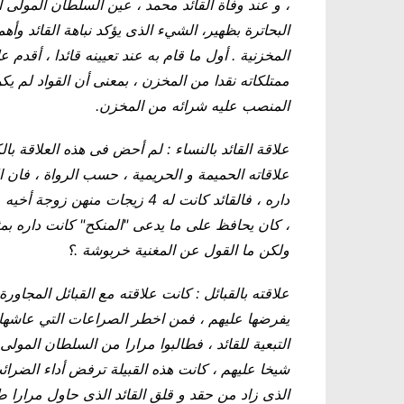
البحاترة بظهير، الشيء الذى يؤكد نباهة القائد وأه
المخزنية . أول ما قام به عند تعيينه قائدا ، أق
ممتلكاته نقدا من المخزن ، بمعنى أن القواد لم يكن
المنصب عليه شرائه من المخزن.
علاقة القائد بالنساء : لم أحض فى هذه العلاقة بال
علاقاته الحميمة و الحريمية ، حسب الرواة ، فان ا
داره ، فالقائد كانت له 4 زيجات 
، كان يحافظ على ما يدعى "المنكح" كانت داره بم
ولكن ما القول عن المغنية خربوشة .؟
علاقته بالقبائل : كانت علاقته مع القبائل المجاورة
يفرضها عليهم ، فمن اخطر الصراعات التي عاشها ال
التبعية للقائد ، فطالبوا مرارا من السلطان المولى
شيخا عليهم ، كانت هذه القبيلة ترفض أداء الضرائ
الذى زاد من حقد و قلق القائد الذى حاول مرارا 