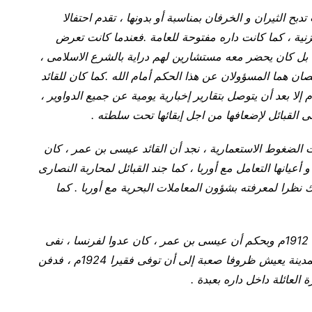
دبح الثيران و الخرفان بمناسبة أو بدونها ، تقدم احتفالا
خزنية ، كما كانت داره مفتوحة للعامة .فعندما كانت تعرض
، بل كان يحضر معه مستشارين لهم دراية بالشرع الاسلامى ،
ان هما المسؤولان عن هذا الحكم أمام الله .كما كان للقائد
ام إلا بعد أن يتوصل بتقارير إخبارية يومية عن جميع الدواوير ،
 القبائل لإضعافها من اجل إبقائها تحت سلطته .
كم مغرب القرن 19 م ، كان تحت الضغوط الاستعمارية ، نجد أن القائد عيسى بن عمر ، كان
 أعيانها التعامل مع أوربا ، كما جند القبائل لمحاربة النصارى
 نظرا لمعرفته بشؤون المعاملات البحرية مع أوربا . كما
فبعد توقيع معاهدة الحماية الفرنسية على المغرب 1912م وبحكم أن عيسى بن عمر ، كان عدوا لفرنسا ، نفى
إلى مدينة سلا تحت الإقامة الجبرية ، فبقى بهذه المدينة يعيش ظروفا صعبة إلى أن توفى فقيرا 1924م ، فدفن
 العائلة داخل داره بعبدة .