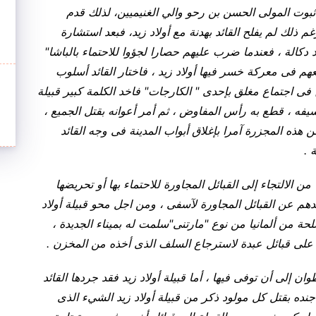
ة ثبوت المولى الحسن بن رحو والي الغنيميين، لذلك قدم
غم ذلك لم يفلح القائد بهدنة مع أولاد زيد، فبعد استشارة
د دكالة ، فعندما ضرب عليهم حصارا لجؤوا للاحتماء بالباشا"
هم فى معركة خسر فيها أولاد زيد ، فاختار القائد أسلوب
ح فى اجتماع مغلق بإحدى " الكارجات" فاخد الكلمة كبير قبيلة
 سيفه ، قطع به رأس المفاوض ، ثم أمر أعوانه بقتل الجميع ،
هذه المجزرة آمرا بإغلاق أبواب المدينة فى وجه القائد
 .
 من الالتجاء إلى القبائل المجاورة للاحتماء بها أو تحريضها
عدهم عن القبائل المجاورة لآسفى ، ومن اجل محو قبيلة أولاد
حة من ألمانيا من نوع "مارتنى"سلمت له بميناء الجديدة ،
 على قبائل عبدة لاسترجاع السلف الذى أخذه من المخزن .
 إلى أن توفى فيها ، أما قبيلة أولاد زيد فقد جردها القائد
جنده بقتل كل مولود ذكر من قبيلة أولاد زيد الشيء الذى