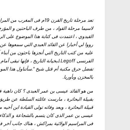
تعد مرحلة تاريخ القرن 19م فى ا
لاسيما مرحلة القواد ، من طرف الباحتين و المؤرخ
القيدوي ، اعتمدت فى كتابة هذا الموضوع على الرو
رووا لي أخبارا عن القائد العبدي التي سمعوها عن
عليه من كتب التاريخ التي أنجزها باحثون من أبناء 
الفرنسى
J.Legoff
بخيانة التاريخ ، فإنها تبقى أمام
تفضل حرق مكتبة أم قتل شيخ ".سأتناول هذا الموضوع
بالمخزن وبأوربا.
من هو القائد عيسى بن عمر العبدى ؟ كان داهية ف
بقبيلة البحاترة ، مارست عائلته السلطة عن طريق
قبيلة البحاترة ، وبعد وفاته تولى القيادة ابن أخي
فى المراسيم الولائية بمراكش ، هناك جانب آخر فى