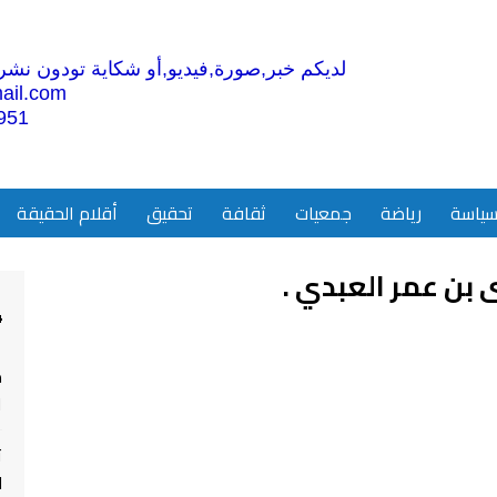
لديكم خبر,صورة,فيديو,أو شكاية تودون نشرها
ail.com
951
ياسة
رياضة
جمعيات
ثقافة
تحقيق
أقلام الحقيقة
 بن عمر العبدي .
4
م
ا
ت
ل