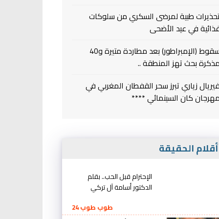
حذيرات طبية لمرضى السكري من سلوكات
ذائية في عيد الأضحى
سقوط (الإمبراطور) بعد مطاردة متيرة و40
ذكرة بحث تهز المنطقة ..
يريال زياري تبرز سحر القفطان المغربي في
هرجان كان السينمائي ****
قلام الحقيقة
الإحترام قبل الحب.. بقلم
الدكتور أسامة آل تركي
طوب طوب 24