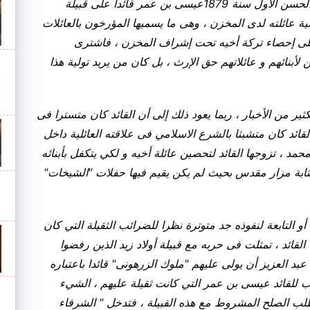
، و عند وفاة القائد محمد ، عين السلطان المولى الحسن الأول سنة 1879عيسى بن عمر قائدا على قبيلة
مية عائلته لدى المخزن ، وهى ما يسميها المؤرخون بالعائلات
دم على إحصاء تركة أخيه تحت إشراف المخزن ، فاشترى
 لأبنائهم و عائلاتهم حق الإرث ، بل كان من يريد تولية هذا
كثير من الأخبار ، ربما يعود ذلك إلى أن القائد كان متسترا فى
لقائد كان متشبثا بالشرع الاسلامي فى علاقته العائلية داخل
منهن زوجة أخيه محمد ، تزوجها القائد لتحصين عائلة أخيه و لكي يتكفل بأبنائه
ثابة مزار مقدس بحيث لم يكن يقيم فيها حفلات "الشيخات"
 أو التابعة لنفوذه جد متوترة نظرا للضرائب الثقيلة التي كان
قائد ، تمثلت فى حربه مع قبيلة أولاد زيد الذين رفضوا
 عبد العزيز أن يولى عليهم "ملوك الزرهونى" قائدا باعتباره
ب للقائد عيسى بن عمر التي كانت ثقيلة عليهم ، الشيء
طلب الصلح المشروط مع هذه القبيلة ، فتدخل " الشرفاء