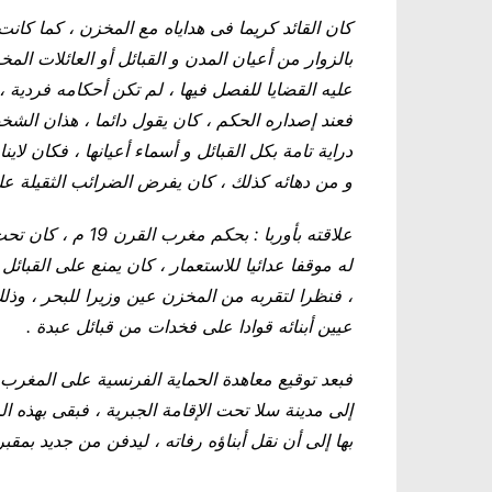
كان القائد كريما فى هداياه مع المخزن ، كما كانت ت
بالزوار من أعيان المدن و القبائل أو العائلات الم
عليه القضايا للفصل فيها ، لم تكن أحكامه فردية 
فعند إصداره الحكم ، كان يقول دائما ، هذان الشخص
دراية تامة بكل القبائل و أسماء أعيانها ، فكان لاين
و من دهائه كذلك ، كان يفرض الضرائب الثقيلة على
علاقته بأوربا : بح
له موقفا عدائيا للاستعمار ، كان يمنع على القبائل و
، فنظرا لتقربه من المخزن عين وزيرا للبحر ، وذلك
عيين أبنائه قوادا على فخدات من قبائل عبدة .
بها إلى أن نقل أبناؤه رفاته ، ليدفن من جديد بمقبرة