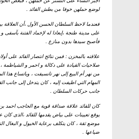
اجبر النساء على التستر عن حملهن ، فبعض الحوا
لوضع حملهن خوفا من بطش القائد .
فعندما لاحظ السلطان الحسن الأول ،أن العلاقة بين 
على مدينة طنجة ،إبعادا له لإخماد الفتنة بآسفى و
فأصبح سيدها بدون منازع .
علاقته بالمخزن : فمن نتائج انتصار القائد على أ
صلاحيات القيادة على دكالة و احمر و الشياظمة ، ف
من نهر أم البيع إلى نهر تانسيفت ، وباتساع هذا ا
المهام التي اظيفت إليه ، كان يتدخل إلى جانب القو
جانب حركات السلطان .
كان للقائد علاقة صداقة قوية مع الحاجب احمد بن 
يوقع تعيينات على بياض يقدمها للقائد ،الذى كان
موضع ثقة ، كان يتكلف برعاية الخيول و البغال ال
ضياعها .