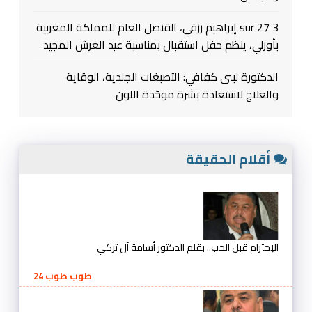
3 sur 27 إبراهيم رزقي، القنصل العام للمملكة المغربية
بأورلي، ينظم حفل استقبال بمناسبة عيد العرش المجيد
الدكتورة لبنى كفافي: التصبغات الجلدية، الوقاية
والعلاج لاستعادة بشرة موحّدة اللون
أقلام الحقيقة
الإحترام قبل الحب.. بقلم الدكتور أسامة آل تركي
طوب طوب 24