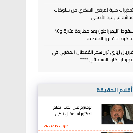
حذيرات طبية لمرضى السكري من سلوكات
ذائية في عيد الأضحى
سقوط (الإمبراطور) بعد مطاردة متيرة و40
ذكرة بحث تهز المنطقة ..
يريال زياري تبرز سحر القفطان المغربي في
هرجان كان السينمائي ****
قلام الحقيقة
الإحترام قبل الحب.. بقلم
الدكتور أسامة آل تركي
طوب طوب 24