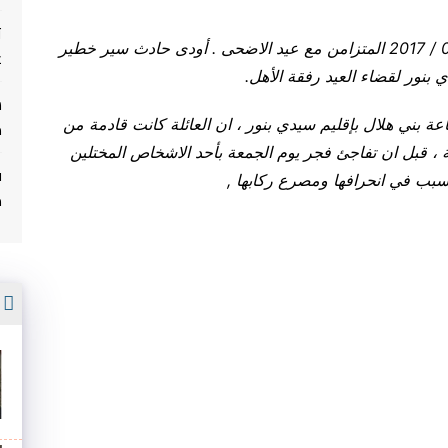
ت
في حادث مأساوي وقع فجر اليوم الجمعة 01 / 09 / 2017 المتزامن مع عيد الاضحى . أودى حادث سير خطير
غ
 بنور لقضاء العيد رفقة الأهل.
 بني هلال بإقليم سيدي بنور ، ان العائلة كانت قادمة من
م
ئلة ، قبل ان تفاجئ فجر يوم الجمعة بأحد الاشخاص المختلين
ف
سبب في انحرافها ومصرع ركابها ,
م
أ