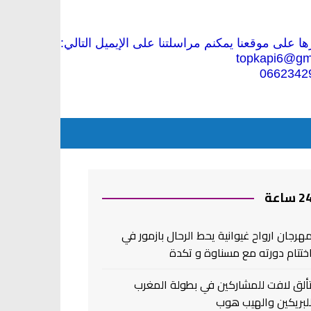
 على موقعنا يمكنم مراسلتنا على الإيميل التالي:
topkapi6@gm
0662342
2 ساعة
هرجان ارواح غيوانية يحط الرحال بازمور في
ختتام دورته مع مسناوة و تكدة
ألق لافت للمشاركين في بطولة المغرب
لبريكين والهيب هوب