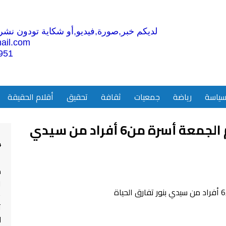
لديكم خبر,صورة,فيديو,أو شكاية تودون نشرها
ail.com
951
ياسة
رياضة
جمعيات
ثقافة
تحقيق
أقلام الحقيقة
حادث مأساوي وقع فجر اليوم الجمعة أسرة من6 أفراد من سيدي
4
م
ا
ت
ل